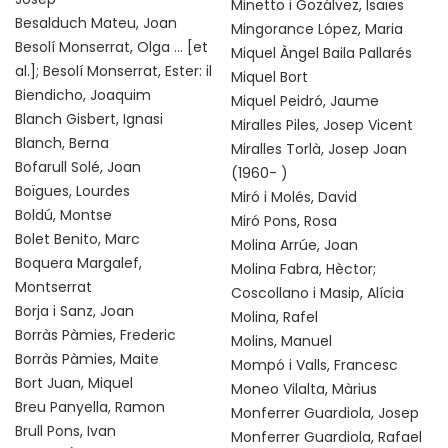
Minetto i Gozálvez, Isaïes
Besalduch Mateu, Joan
Mingorance López, Maria
Besolí Monserrat, Olga ... [et
Miquel Àngel Baila Pallarés
al.]; Besolí Monserrat, Ester: il
Miquel Bort
Biendicho, Joaquim
Miquel Peidró, Jaume
Blanch Gisbert, Ignasi
Miralles Piles, Josep Vicent
Blanch, Berna
Miralles Torlà, Josep Joan
Bofarull Solé, Joan
(1960- )
Boïgues, Lourdes
Miró i Molés, David
Boldú, Montse
Miró Pons, Rosa
Bolet Benito, Marc
Molina Arrúe, Joan
Boquera Margalef,
Molina Fabra, Hèctor;
Montserrat
Coscollano i Masip, Alícia
Borja i Sanz, Joan
Molina, Rafel
Borràs Pàmies, Frederic
Molins, Manuel
Borràs Pàmies, Maite
Mompó i Valls, Francesc
Bort Juan, Miquel
Moneo Vilalta, Màrius
Breu Panyella, Ramon
Monferrer Guardiola, Josep
Brull Pons, Ivan
Monferrer Guardiola, Rafael