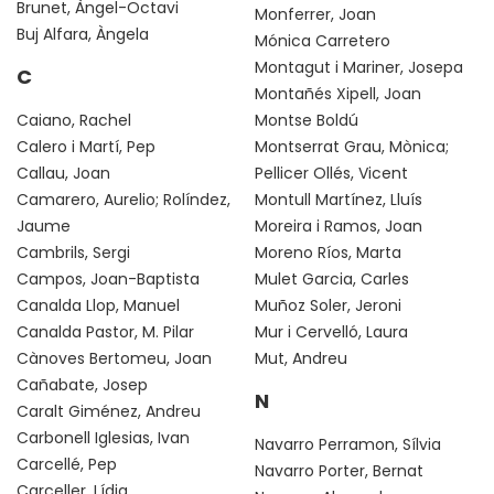
Brunet, Àngel-Octavi
Monferrer, Joan
Buj Alfara, Àngela
Mónica Carretero
Montagut i Mariner, Josepa
C
Montañés Xipell, Joan
Caiano, Rachel
Montse Boldú
Calero i Martí, Pep
Montserrat Grau, Mònica;
Callau, Joan
Pellicer Ollés, Vicent
Camarero, Aurelio; Rolíndez,
Montull Martínez, Lluís
Jaume
Moreira i Ramos, Joan
Cambrils, Sergi
Moreno Ríos, Marta
Campos, Joan-Baptista
Mulet Garcia, Carles
Canalda Llop, Manuel
Muñoz Soler, Jeroni
Canalda Pastor, M. Pilar
Mur i Cervelló, Laura
Cànoves Bertomeu, Joan
Mut, Andreu
Cañabate, Josep
N
Caralt Giménez, Andreu
Carbonell Iglesias, Ivan
Navarro Perramon, Sílvia
Carcellé, Pep
Navarro Porter, Bernat
Carceller, Lídia