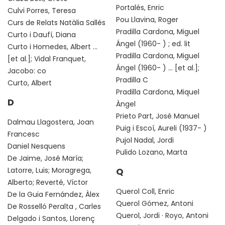
Portalés, Enric
Culvi Porres, Teresa
Pou Llavina, Roger
Curs de Relats Natàlia Sallés
Pradilla Cardona, Miguel
Curto i Daufí, Diana
Ángel (1960- ) ; ed. lit
Curto i Homedes, Albert ...
Pradilla Cardona, Miguel
[et al.]; Vidal Franquet,
Ángel (1960- ) ... [et al.];
Jacobo: co
Pradilla C
Curto, Albert
Pradilla Cardona, Miquel
D
Àngel
Prieto Part, José Manuel
Dalmau Llagostera, Joan
Puig i Escoí, Aureli (1937- )
Francesc
Pujol Nadal, Jordi
Daniel Nesquens
Pulido Lozano, Marta
De Jaime, José María;
Latorre, Luis; Moragrega,
Q
Alberto; Reverté, Víctor
Querol Coll, Enric
De la Guia Fernández, Àlex
Querol Gómez, Antoni
De Rosselló Peralta , Carles
Querol, Jordi · Royo, Antoni
Delgado i Santos, Llorenç