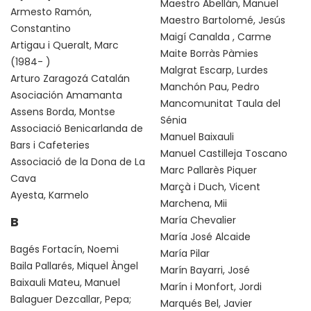
Maestro Abellán, Manuel
Armesto Ramón,
Maestro Bartolomé, Jesús
Constantino
Maigí Canalda , Carme
Artigau i Queralt, Marc
Maite Borràs Pàmies
(1984- )
Malgrat Escarp, Lurdes
Arturo Zaragozá Catalán
Manchón Pau, Pedro
Asociación Amamanta
Mancomunitat Taula del
Assens Borda, Montse
Sénia
Associació Benicarlanda de
Manuel Baixauli
Bars i Cafeteries
Manuel Castilleja Toscano
Associació de la Dona de La
Marc Pallarès Piquer
Cava
Marçà i Duch, Vicent
Ayesta, Karmelo
Marchena, Mii
B
María Chevalier
María José Alcaide
Bagés Fortacín, Noemi
María Pilar
Baila Pallarés, Miquel Àngel
Marín Bayarri, José
Baixauli Mateu, Manuel
Marín i Monfort, Jordi
Balaguer Dezcallar, Pepa;
Marqués Bel, Javier