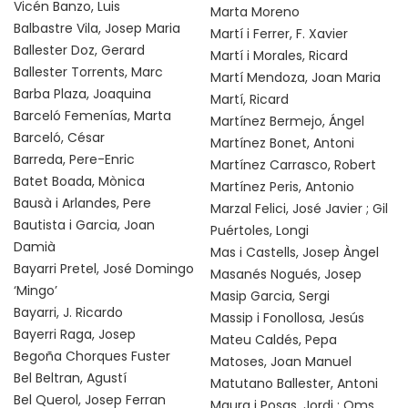
Vicén Banzo, Luis
Marta Moreno
Balbastre Vila, Josep Maria
Martí i Ferrer, F. Xavier
Ballester Doz, Gerard
Martí i Morales, Ricard
Ballester Torrents, Marc
Martí Mendoza, Joan Maria
Barba Plaza, Joaquina
Martí, Ricard
Barceló Femenías, Marta
Martínez Bermejo, Ángel
Barceló, César
Martínez Bonet, Antoni
Barreda, Pere-Enric
Martínez Carrasco, Robert
Batet Boada, Mònica
Martínez Peris, Antonio
Bausà i Arlandes, Pere
Marzal Felici, José Javier ; Gil
Bautista i Garcia, Joan
Puértoles, Longi
Damià
Mas i Castells, Josep Àngel
Bayarri Pretel, José Domingo
Masanés Nogués, Josep
‘Mingo’
Masip Garcia, Sergi
Bayarri, J. Ricardo
Massip i Fonollosa, Jesús
Bayerri Raga, Josep
Mateu Caldés, Pepa
Begoña Chorques Fuster
Matoses, Joan Manuel
Bel Beltran, Agustí
Matutano Ballester, Antoni
Bel Querol, Josep Ferran
Maura i Posas, Jordi ; Oms