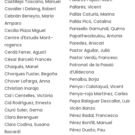
Castilleja Toscano, Manuel
Pallarés, Vicent
Cavaller i Delsing, Robert
Pallás Caturla, Marina
Cebrián Beneyto, María
Pallàs Picó, Catalina
Amparo
Panisello Gamundi, Quimo
Cecilia Plaza Miguel
Papatheodoulou, Antonis
Centre d'Estudis Mont-
Paredes, Anscari
rogencs
Pastor Aguilar, Julià
Cerdà Ferrer, Agustí
Pastor Verdú, Francesc
César Barceló Francés
Patronat de la Passió
Chaqués, Manel
d’Ulldecona
Chorques Fuster, Begoña
Penalba, Borja
Chover Lafarga, Anna
Penya i Calatayud, Vicent
Christian Inaraja
Penya-roja Martínez, Carles
Cid i Centelles, Victòria
Pepa Balaguer Dezcallar, Luis
Cid Rodríguez, Ernesto
Vicén Banzo
Ciuró Soler, Gema
Pérez Badal, Francesca
Clara Berenguer
Pérez Bonfill, Manuel
Clara Codina, Susana
Pérez Duato, Pau
Bacardí