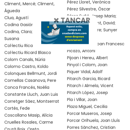
Pérez Lloret, Verónica
Climent, Mercè; Climent,
Pérez Silvestre, Òscar
Àgueda
Pérez Suñé, Josep Maria;
Clua, Agustí
TANCAR
Tormo Benavent, David;
Codina Gasión, Laia
Rams Folch, Pere; Sunyer
Codina, Clara; Bacardí,
Sunyer, Miquel
Susana
Peris i Garcia, Joan Francesc
Col·lectiu Ricard Blasco
Picazo, Antoni
Col·lectiu Ricard Blasco
Pijoan i Hereu, Albert
Colom Canals, Núria
Pinyol i Colom, Joan
Colomo Castro, Koldo
Piquer Vidal, Adolf
Colonques Bellmunt, Jordi
Pitarch Garcia, Ricard
Comellas Casanova, Pere
Pitarch i Almela, Vicent
Conca Francés, Noèlia
Pitarch López, Josep
Constante Lluch, Juan Luis
Pla i Villar, Joan
Corretger Sàez, Montserrat
Plaza Miguel, Cecilia
Cortés, Fede
Porcar Museros, Josep
Coscollano Masip, Alícia
Porcar Orihuela, Joan Lluís
Cruelles Rosales, Carme
Porres Sànchez, Cristian
Cruzà Boix, Oreto