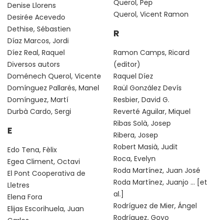
Querol, Pep
Denise Llorens
Querol, Vicent Ramon
Desirée Acevedo
Dethise, Sébastien
R
Díaz Marcos, Jordi
Díez Real, Raquel
Ramon Camps, Ricard
Diversos autors
(editor)
Doménech Querol, Vicente
Raquel Díez
Domínguez Pallarés, Manel
Raül González Devís
Domínguez, Martí
Resbier, David G.
Durbà Cardo, Sergi
Reverté Aguilar, Miquel
Ribas Solà, Josep
E
Ribera, Josep
Robert Masià, Judit
Edo Tena, Fèlix
Roca, Evelyn
Egea Climent, Octavi
Roda Martínez, Juan José
El Pont Cooperativa de
Roda Martínez, Juanjo ... [et
Lletres
al.]
Elena Fora
Rodríguez de Mier, Ángel
Elijas Escorihuela, Juan
Rodríguez, Goyo