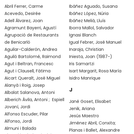
Abril Ferrer, Carme
Ibáñez Aguado, Susana
Acevedo, Desirée
Ibáñez López, Núria
Adell Álvarez, Joan
Ibáñez Melià, Lluís
Agramunt Bayerri, Agustí
Iborra Mallol, Salvador
Agrupació de Restaurants
Ignasi Blanch
de Benicarló
Igual Febrer, José Manuel
Aguilar-Calderón, Andrea
Inaraja, Christian
Aguiló Bartolomé, Raimond
Iniesta, Joan (1987-)
Agut i Beltran, Francesc
Iris Samartzi
Agut i Clausell, Fàtima
Isart Margarit, Rosa María
Aicart Queralt, José Miguel
Isidro Manrique
Alanyà i Roig, Josep
J
Albalat Salanova, Antoni
Alberich Àvila, Antoni ; Espiell
Jané Goset, Elisabet
Jovaní, Jordi
Jenik, Ariana
Alfonso Escuder, Pilar
Jesús Maestro
Alfonso, Jordi
Jiménez Abril, Conxita;
Almuni i Balada
Planas i Ballet, Alexandre