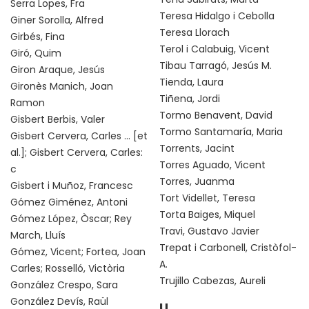
Serra Lopes, Fra
Teresa Hidalgo i Cebolla
Giner Sorolla, Alfred
Teresa Llorach
Girbés, Fina
Terol i Calabuig, Vicent
Giró, Quim
Tibau Tarragó, Jesús M.
Giron Araque, Jesús
Tienda, Laura
Gironès Manich, Joan
Tiñena, Jordi
Ramon
Tormo Benavent, David
Gisbert Berbis, Valer
Tormo Santamaría, Maria
Gisbert Cervera, Carles ... [et
Torrents, Jacint
al.]; Gisbert Cervera, Carles:
Torres Aguado, Vicent
c
Torres, Juanma
Gisbert i Muñoz, Francesc
Tort Videllet, Teresa
Gómez Giménez, Antoni
Torta Baiges, Miquel
Gómez López, Òscar; Rey
Travi, Gustavo Javier
March, Lluís
Trepat i Carbonell, Cristòfol-
Gómez, Vicent; Fortea, Joan
A.
Carles; Rosselló, Victòria
Trujillo Cabezas, Aureli
González Crespo, Sara
González Devís, Raül
U