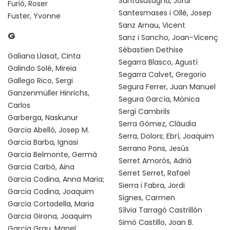
Santasusagna, Jordi
Furió, Roser
Santesmases i Ollé, Josep
Fuster, Yvonne
Sanz Arnau, Vicent
G
Sanz i Sancho, Joan-Vicenç
Sébastien Dethise
Galiana Llasat, Cinta
Segarra Blasco, Agustí
Galindo Solé, Mireia
Segarra Calvet, Gregorio
Gallego Rico, Sergi
Segura Ferrer, Juan Manuel
Ganzenmüller Hinrichs,
Segura García, Mònica
Carlos
Sergi Cambrils
Garberga, Naskunur
Serra Gómez, Clàudia
Garcia Abelló, Josep M.
Serra, Dolors; Ebrí, Joaquim
Garcia Barba, Ignasi
Serrano Pons, Jesús
Garcia Belmonte, Germà
Serret Amorós, Adrià
Garcia Carbó, Aina
Serret Serret, Rafael
Garcia Codina, Anna Maria;
Sierra i Fabra, Jordi
Garcia Codina, Joaquim
Signes, Carmen
Garcia Cortadella, Maria
Sílvia Tarragó Castrillón
Garcia Girona, Joaquim
Simó Castillo, Joan B.
Garcia Grau, Manel