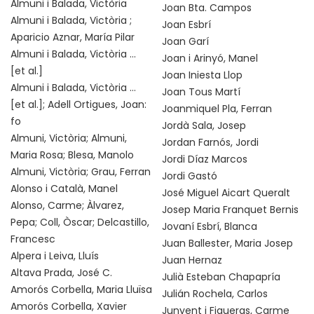
Almuni i Balada, Victòria
Joan Bta. Campos
Almuni i Balada, Victòria ;
Joan Esbrí
Aparicio Aznar, María Pilar
Joan Garí
Almuni i Balada, Victòria ...
Joan i Arinyó, Manel
[et al.]
Joan Iniesta Llop
Almuni i Balada, Victòria ...
Joan Tous Martí
[et al.]; Adell Ortigues, Joan:
Joanmiquel Pla, Ferran
fo
Jordà Sala, Josep
Almuni, Victòria; Almuni,
Jordan Farnós, Jordi
Maria Rosa; Blesa, Manolo
Jordi Díaz Marcos
Almuni, Victòria; Grau, Ferran
Jordi Gastó
Alonso i Català, Manel
José Miguel Aicart Queralt
Alonso, Carme; Àlvarez,
Josep Maria Franquet Bernis
Pepa; Coll, Òscar; Delcastillo,
Jovaní Esbrí, Blanca
Francesc
Juan Ballester, Maria Josep
Alpera i Leiva, Lluís
Juan Hernaz
Altava Prada, José C.
Julià Esteban Chapapría
Amorós Corbella, Maria Lluïsa
Julián Rochela, Carlos
Amorós Corbella, Xavier
Junyent i Figueras, Carme