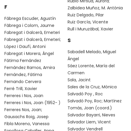
Rubio Mifsud, Aurora;
F
Zalbidea Muñoz, M. Antònia
Ruiz Delgado, Pilar
Fábrega Escuder, Agustín
Ruiz García, Vicente
Fàbrega i Colom, Jaume
Rull i Muruzábal, Xavier
Fabregat i Galcerà, Emeteri
Fabregat i Galcerà, Emeteri;
S
López i Daufí, Antoni
Sabadell Melado, Miguel
Fabregat i Morera, Àngel
Ángel
Fátima Fernández
Sáez Lorente, María del
Fernández Ramos, Amira
Carmen
Fernández, Fátima
Sala, Jacint
Fernando Cervera
Sales de la Cruz, Mònica
Ferré Trill, Xavier
Salvadó Poy , Roc
Ferreres i Nos, Joan
Salvadó Poy, Roc; Martínez
Ferreres i Nos, Joan (1952- )
Tomàs, Joan (coord.)
Ferreres Nos, Joan;
Salvador Bayarri, Nieves
Gausachs Roig, Josep
Salvador Liern, Vicent
Fibla Moreno, Vanessa
Salvador Vendrell
Fonollosa Caballer, Anna