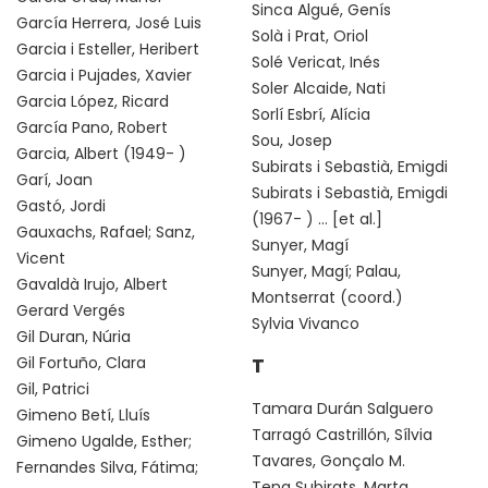
Sinca Algué, Genís
García Herrera, José Luis
Solà i Prat, Oriol
Garcia i Esteller, Heribert
Solé Vericat, Inés
Garcia i Pujades, Xavier
Soler Alcaide, Nati
Garcia López, Ricard
Sorlí Esbrí, Alícia
García Pano, Robert
Sou, Josep
Garcia, Albert (1949- )
Subirats i Sebastià, Emigdi
Garí, Joan
Subirats i Sebastià, Emigdi
Gastó, Jordi
(1967- ) ... [et al.]
Gauxachs, Rafael; Sanz,
Sunyer, Magí
Vicent
Sunyer, Magí; Palau,
Gavaldà Irujo, Albert
Montserrat (coord.)
Gerard Vergés
Sylvia Vivanco
Gil Duran, Núria
Gil Fortuño, Clara
T
Gil, Patrici
Tamara Durán Salguero
Gimeno Betí, Lluís
Tarragó Castrillón, Sílvia
Gimeno Ugalde, Esther;
Tavares, Gonçalo M.
Fernandes Silva, Fátima;
Tena Subirats, Marta