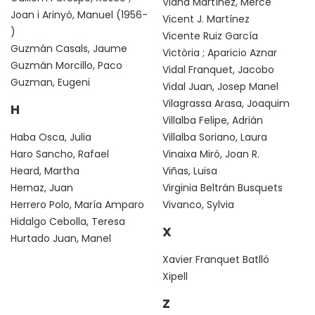
Viana Martínez, Mercé
Joan i Arinyó, Manuel (1956-
Vicent J. Martínez
)
Vicente Ruiz García
Guzmán Casals, Jaume
Victòria ; Aparicio Aznar
Guzmán Morcillo, Paco
Vidal Franquet, Jacobo
Guzman, Eugeni
Vidal Juan, Josep Manel
Vilagrassa Arasa, Joaquim
H
Villalba Felipe, Adrián
Haba Osca, Julia
Villalba Soriano, Laura
Haro Sancho, Rafael
Vinaixa Miró, Joan R.
Heard, Martha
Viñas, Luisa
Hernaz, Juan
Virginia Beltrán Busquets
Herrero Polo, María Amparo
Vivanco, Sylvia
Hidalgo Cebolla, Teresa
X
Hurtado Juan, Manel
Xavier Franquet Batlló
Xipell
Z