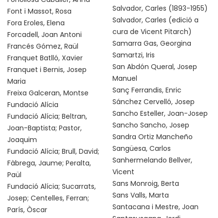
Salvador, Carles (1893-1955)
Font i Massot, Rosa
Salvador, Carles (edició a
Fora Eroles, Elena
cura de Vicent Pitarch)
Forcadell, Joan Antoni
Samarra Gas, Georgina
Francés Gómez, Raül
Samartzi, Iris
Franquet Batlló, Xavier
San Abdón Queral, Josep
Franquet i Bernis, Josep
Manuel
Maria
Sanç Ferrandis, Enric
Freixa Galceran, Montse
Sánchez Cervelló, Josep
Fundació Alícia
Sancho Esteller, Joan-Josep
Fundació Alícia; Beltran,
Sancho Sancho, Josep
Joan-Baptista; Pastor,
Sandra Ortiz Mancheño
Joaquim
Sangüesa, Carlos
Fundació Alícia; Brull, David;
Sanhermelando Bellver,
Fàbrega, Jaume; Peralta,
Vicent
Paül
Sans Monroig, Berta
Fundació Alícia; Sucarrats,
Sans Valls, Marta
Josep; Centelles, Ferran;
Santacana i Mestre, Joan
París, Òscar