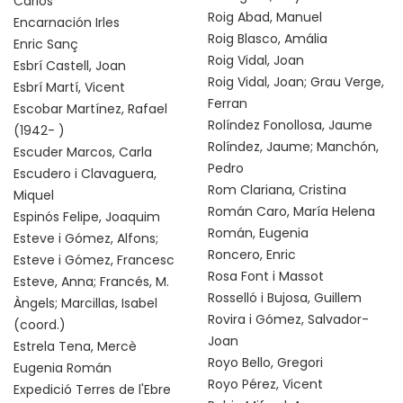
Carlos
Roig Abad, Manuel
Encarnación Irles
Roig Blasco, Amália
Enric Sanç
Roig Vidal, Joan
Esbrí Castell, Joan
Roig Vidal, Joan; Grau Verge,
Esbrí Martí, Vicent
Ferran
Escobar Martínez, Rafael
Rolíndez Fonollosa, Jaume
(1942- )
Rolíndez, Jaume; Manchón,
Escuder Marcos, Carla
Pedro
Escudero i Clavaguera,
Rom Clariana, Cristina
Miquel
Román Caro, María Helena
Espinós Felipe, Joaquim
Román, Eugenia
Esteve i Gómez, Alfons;
Roncero, Enric
Esteve i Gómez, Francesc
Rosa Font i Massot
Esteve, Anna; Francés, M.
Rosselló i Bujosa, Guillem
Àngels; Marcillas, Isabel
Rovira i Gómez, Salvador-
(coord.)
Joan
Estrela Tena, Mercè
Royo Bello, Gregori
Eugenia Román
Royo Pérez, Vicent
Expedició Terres de l'Ebre