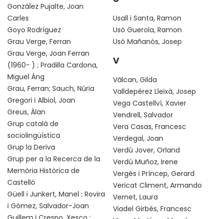
González Pujalte, Joan
Carles
Usall i Santa, Ramon
Goyo Rodríguez
Usó Guerola, Ramon
Grau Verge, Ferran
Usó Mañanós, Josep
Grau Verge, Joan Ferran
V
(1960- ) ; Pradilla Cardona,
Miguel Áng
Vălcan, Gilda
Grau, Ferran; Sauch, Núria
Valldepérez Lleixà, Josep
Gregori i Albiol, Joan
Vega Castellví, Xavier
Greus, Àlan
Vendrell, Salvador
Grup català de
Vera Casas, Francesc
sociolingüística
Verdegal, Joan
Grup la Deriva
Verdú Jover, Orland
Grup per a la Recerca de la
Verdú Muñoz, Irene
Memòria Històrica de
Vergés i Príncep, Gerard
Castelló
Vericat Climent, Armando
Güell i Junkert, Manel ; Rovira
Vernet, Laura
i Gómez, Salvador-Joan
Viadel Girbés, Francesc
Guillem i Crespo, Xesco ;