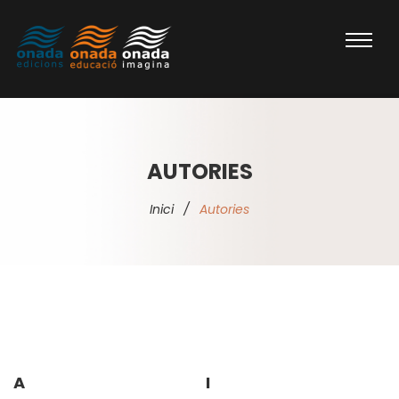
AUTORIES
Inici
/
Autories
A
I