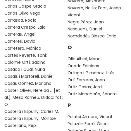
Navarro, Alexandre
Carlos Caspe Gracia
Navarro, Nel·lo; Font, Josep
Carlos Oliva Vega
Vicent
Carrasca, Rocío
Negre Pérez, Joan
Carrera Crespo, Laia
Nesquens, Daniel
Carreras, Ángel
Nomdedéu Biosca, Enric
Carreres, David
O
Carretero, Mónica
Cartes Reverté, Toni;
Ollé Albiol, Manel
Colomé Ortí, Sabina
Onada Edicions
Casado i Gual, Núria
Ortega i Giménez, Lluís
Casals i Martorell, Daniel
Ortí Ferreres, Joan
Casas Gómez, Mariano
Ortiz Casas, Jordi
Castell Oliver, Nereida ... [et
Ortiz Mancheño, Sandra
al.]; Mesa Romeu, Dídac: fot.;
O
P
Castellà i Espuny, Carles M.
Palatsí Armero, Vicent
Castellà i Espuny, Montse
Palazón Ferré, Òscar
Castellano, Pep
Pallarès Piquer, Marc