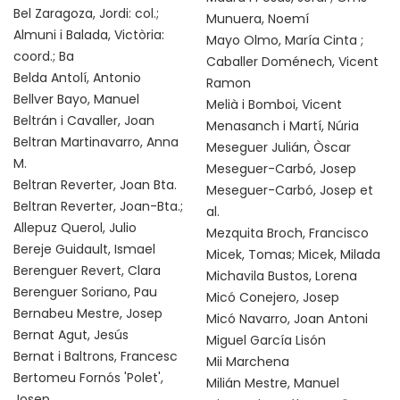
Bel Zaragoza, Jordi: col.;
Munuera, Noemí
Almuni i Balada, Victòria:
Mayo Olmo, María Cinta ;
coord.; Ba
Caballer Doménech, Vicent
Belda Antolí, Antonio
Ramon
Bellver Bayo, Manuel
Melià i Bomboi, Vicent
Beltrán i Cavaller, Joan
Menasanch i Martí, Núria
Beltran Martinavarro, Anna
Meseguer Julián, Òscar
M.
Meseguer-Carbó, Josep
Beltran Reverter, Joan Bta.
Meseguer-Carbó, Josep et
Beltran Reverter, Joan-Bta.;
al.
Allepuz Querol, Julio
Mezquita Broch, Francisco
Bereje Guidault, Ismael
Micek, Tomas; Micek, Milada
Berenguer Revert, Clara
Michavila Bustos, Lorena
Berenguer Soriano, Pau
Micó Conejero, Josep
Bernabeu Mestre, Josep
Micó Navarro, Joan Antoni
Bernat Agut, Jesús
Miguel García Lisón
Bernat i Baltrons, Francesc
Mii Marchena
Bertomeu Fornós 'Polet',
Milián Mestre, Manuel
Josep