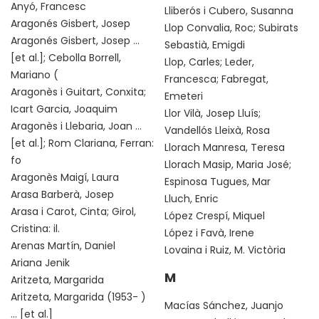
Anyó, Francesc
Lliberós i Cubero, Susanna
Aragonés Gisbert, Josep
Llop Convalia, Roc; Subirats
Aragonés Gisbert, Josep ...
Sebastià, Emigdi
[et al.]; Cebolla Borrell,
Llop, Carles; Leder,
Mariano (
Francesca; Fabregat,
Aragonès i Guitart, Conxita;
Emeteri
Icart Garcia, Joaquim
Llor Vilà, Josep Lluís;
Aragonès i Llebaria, Joan ...
Vandellós Lleixà, Rosa
[et al.]; Rom Clariana, Ferran:
Llorach Manresa, Teresa
fo
Llorach Masip, Maria José;
Aragonès Maigí, Laura
Espinosa Tugues, Mar
Arasa Barberà, Josep
Lluch, Enric
Arasa i Carot, Cinta; Girol,
López Crespí, Miquel
Cristina: il.
López i Favà, Irene
Arenas Martín, Daniel
Lovaina i Ruiz, M. Victòria
Ariana Jenik
M
Aritzeta, Margarida
Aritzeta, Margarida (1953- )
Macías Sánchez, Juanjo
... [et al.]