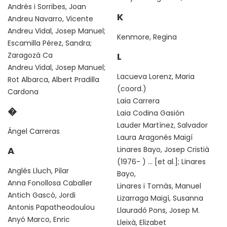
Andrés i Sorribes, Joan
K
Andreu Navarro, Vicente
Andreu Vidal, Josep Manuel;
Kenmore, Regina
Escamilla Pérez, Sandra;
Zaragozá Ca
L
Andreu Vidal, Josep Manuel;
Lacueva Lorenz, Maria
Rot Albarca, Albert Pradilla
(coord.)
Cardona
Laia Carrera
�
Laia Codina Gasión
Lauder Martínez, Salvador
Ángel Carreras
Laura Aragonés Maigí
A
Linares Bayo, Josep Cristià
(1976- ) ... [et al.]; Linares
Anglés Lluch, Pilar
Bayo,
Anna Fonollosa Caballer
Linares i Tomàs, Manuel
Antich Gascó, Jordi
Lizarraga Maigí, Susanna
Antonis Papatheodoulou
Llauradó Pons, Josep M.
Anyó Marco, Enric
Lleixà, Elizabet