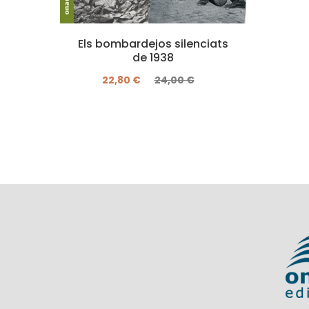
Els bombardejos silenciats
de 1938
22,80 €
24,00 €