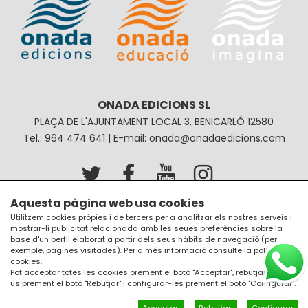
ONADA EDICIONS SL
PLAÇA DE L'AJUNTAMENT LOCAL 3, BENICARLÓ 12580
Tel.: 964 474 641 | E-mail: onada@onadaedicions.com
Aquesta pàgina web usa cookies
Avís legal
Política de privacitat
Utilitzem cookies pròpies i de tercers per a analitzar els nostres serveis i
mostrar-li publicitat relacionada amb les seues preferències sobre la
Política de galetes
Condicions de compra
base d'un perfil elaborat a partir dels seus hàbits de navegació (per
exemple, pàgines visitades). Per a més informació consulte la
política de
cookies
.
Pot acceptar totes les cookies prement el botó "Acceptar", rebutjar el seu
ús prement el botó "Rebutjar" i configurar-les prement el botó "Configurar".