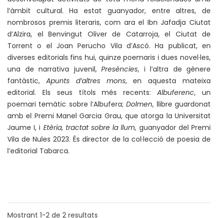
l’àmbit cultural. Ha estat guanyador, entre altres, de
nombrosos premis literaris, com ara el Ibn Jafadja Ciutat
d’Alzira, el Benvingut Oliver de Catarroja, el Ciutat de
Torrent o el Joan Perucho Vila d’Ascó. Ha publicat, en
diverses editorials fins hui, quinze poemaris i dues novel·les,
una de narrativa juvenil,
Presències
, i l’altra de gènere
fantàstic,
Apunts d’altres mons
, en aquesta mateixa
editorial. Els seus títols més recents:
Albuferenc
, un
poemari temàtic sobre l’Albufera;
Dolmen
, llibre guardonat
amb el Premi Manel Garcia Grau, que atorga la Universitat
Jaume I, i
Etèria, tractat sobre la llum
, guanyador del Premi
Vila de Nules 2023. És director de la col·lecció de poesia de
l’editorial Tabarca.
Mostrant
1-2
de
2
resultats