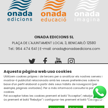
ONADA EDICIONS SL
PLAÇA DE L'AJUNTAMENT LOCAL 3, BENICARLÓ 12580
Tel.: 964 474 641 | E-mail: onada@onadaedicions.com
Aquesta pàgina web usa cookies
Avís legal
Política de privacitat
Utilitzem cookies pròpies i de tercers per a analitzar els nostres serveis i
mostrar-li publicitat relacionada amb les seues preferències sobre la
Política de galetes
Condicions de compra
base d'un perfil elaborat a partir dels seus hàbits de navegació (per
exemple, pàgines visitades). Per a més informació consulte la
política de
cookies
.
Pot acceptar totes les cookies prement el botó "Acceptar", rebutjar el seu
ús prement el botó "Rebutjar" i configurar-les prement el botó "Configurar".