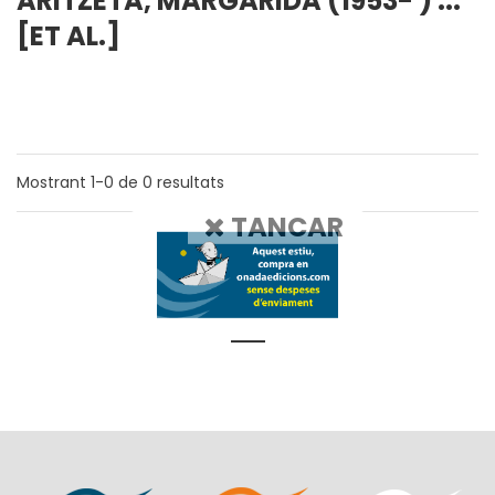
ARITZETA, MARGARIDA (1953- ) ...
[ET AL.]
Mostrant
1-0
de
0
resultats
TANCAR
1
1