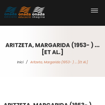
ARITZETA, MARGARIDA (1953- ) ...
[ET AL.]
Inici
/
Aritzeta, Margarida (1953- ) ... [et Al.]