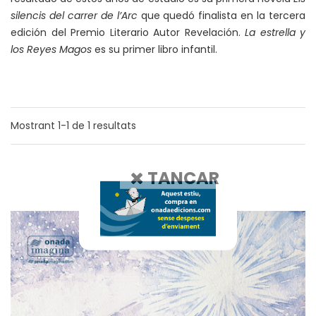
silencis del carrer de l’Arc
que quedó finalista en la tercera
edición del Premio Literario Autor Revelación.
La estrella y
los Reyes Magos
es su primer libro infantil.
Mostrant
1-1
de
1
resultats
TANCAR
1