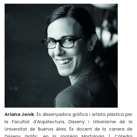
Ariana Jenik
. És dissenyadora gràfica i artista plàstica per
la Facultat d’Arquitectura, Disseny i Urbanisme de la
Universitat de Buenos Aires. És docent de la carrera de
Disseny Gràfic, en la matèria Morfologia 1, Càtedra