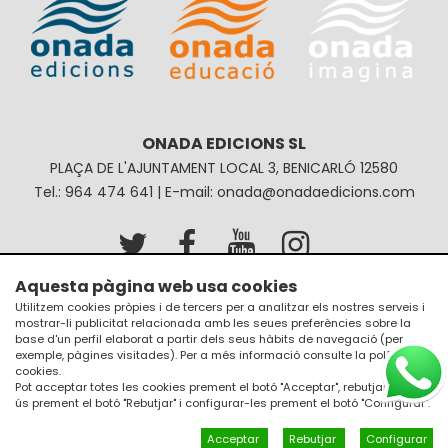
ONADA EDICIONS SL
PLAÇA DE L'AJUNTAMENT LOCAL 3, BENICARLÓ 12580
Tel.: 964 474 641 | E-mail: onada@onadaedicions.com
Aquesta pàgina web usa cookies
Avís legal
Política de privacitat
Utilitzem cookies pròpies i de tercers per a analitzar els nostres serveis i
mostrar-li publicitat relacionada amb les seues preferències sobre la
Política de galetes
Condicions de compra
base d'un perfil elaborat a partir dels seus hàbits de navegació (per
exemple, pàgines visitades). Per a més informació consulte la
política de
cookies
.
Pot acceptar totes les cookies prement el botó "Acceptar", rebutjar el seu
ús prement el botó "Rebutjar" i configurar-les prement el botó "Configurar".
Acceptar
Rebutjar
Configurar
Un diseño de
JM Disseny a internet