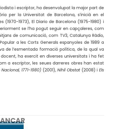
periodista i escriptor, ha desenvolupat la major part de
ria per la Universitat de Barcelona, s’inicià en el
es (1970-1973), El Diario de Barcelona (1975-1980) i
teriorment se l’ha pogut seguir en capçaleres, com
mitjans de comunicació, com TV3, Catalunya Ràdio,
t Popular a les Corts Generals espanyoles de 1989 a
a de l’esmentada formació política, de la qual va
 docent, ha exercit en diverses universitats i ha fet
Com a escriptor, les seues darreres obres han estat
 Nacional, 1771-1980)
(2001),
Nihil Obstat
(2008) i
Els
ANCAR