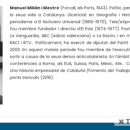
Manuel Milián i Mestre
(Forcall, els Ports, 1943). Polític, 
la seua vida a Catalunya. Llicenciat en Geografia i Histò
periodisme a El Noticiero Universal (1966-1970), Tele/eXpr
fou membre fundador i directiu d’El País (1974-1977). Pos
La Vanguardia, ABC (edició valenciana) o La Razón, i en 
RAC1 i 8TV… Políticament, ha exercit de diputat del Parti
2000. En aquest mateix període fou membre de l’executiv
sortir a causa de la seua deriva anticatalanista. En l’àmbit
conferències a Roma, als EUA, Suïssa, París, Mèxic, Xile… 
Una historia empresarial de Cataluña (Fomento del Trabajo
ponts trencats
(2016).
T