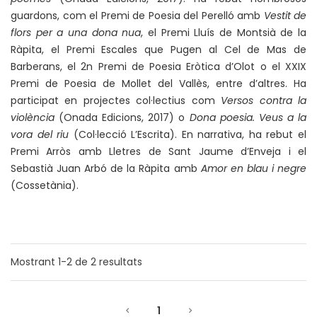
guardons, com el Premi de Poesia del Perelló amb
Vestit de
flors per a una dona nua
, el Premi Lluís de Montsià de la
Ràpita, el Premi Escales que Pugen al Cel de Mas de
Barberans, el 2n Premi de Poesia Eròtica d’Olot o el XXIX
Premi de Poesia de Mollet del Vallès, entre d’altres. Ha
participat en projectes col·lectius com
Versos contra la
violència
(Onada Edicions, 2017) o
Dona poesia. Veus a la
vora del riu
(Col·lecció L’Escrita). En narrativa, ha rebut el
Premi Arròs amb Lletres de Sant Jaume d’Enveja i el
Sebastià Juan Arbó de la Ràpita amb
Amor en blau i negre
(Cossetània).
Mostrant
1-2
de
2
resultats
1