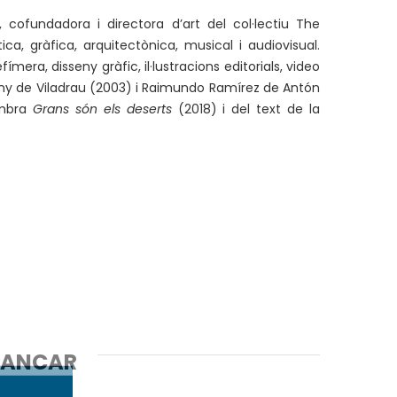
 cofundadora i directora d’art del col·lectiu The
ca, gràfica, arquitectònica, musical i audiovisual.
ímera, disseny gràfic, il·lustracions editorials, video
eny de Viladrau (2003) i Raimundo Ramírez de Antón
ambra
Grans són els deserts
(2018) i del text de la
ANCAR