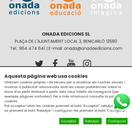
ONADA EDICIONS SL
PLAÇA DE L'AJUNTAMENT LOCAL 3, BENICARLÓ 12580
Tel.: 964 474 641 | E-mail: onada@onadaedicions.com
Aquesta pàgina web usa cookies
Avís legal
Política de privacitat
Utilitzem cookies pròpies i de tercers per a analitzar els nostres serveis i
mostrar-li publicitat relacionada amb les seues preferències sobre la
Política de galetes
Condicions de compra
base d'un perfil elaborat a partir dels seus hàbits de navegació (per
exemple, pàgines visitades). Per a més informació consulte la
política de
cookies
.
Pot acceptar totes les cookies prement el botó "Acceptar", rebutjar el seu
ús prement el botó "Rebutjar" i configurar-les prement el botó "Configurar".
Acceptar
Rebutjar
Configurar
Un diseño de
JM Disseny a internet