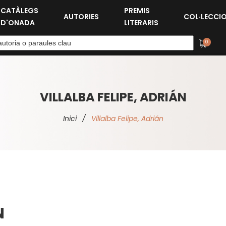
CATÀLEGS
PREMIS
AUTORIES
COL·LECCI
D'ONADA
LITERARIS
0
VILLALBA FELIPE, ADRIÁN
Inici
/
Villalba Felipe, Adrián
N