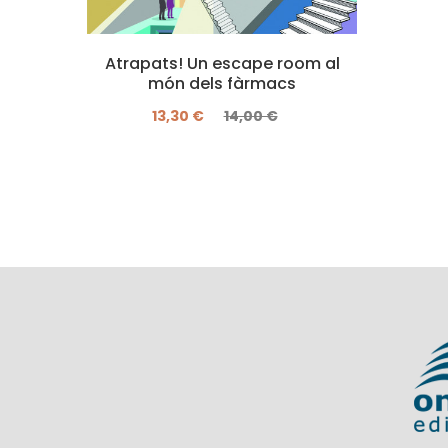
Atrapats! Un escape room al
món dels fàrmacs
13,30 €
14,00 €