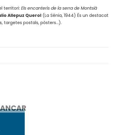
 territori:
Els encanteris de la serra de Montsià
ulio Allepuz Querol
(La Sénia, 1944) És un destacat
s, targetes postals, pòsters…).
ANCAR