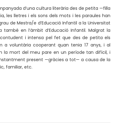
panyada d’una cultura literària des de petita —filla
 les lletres i els sons dels mots i les paraules han
rau de Mestra/e d’Educació Infantil a la Universitat
ra també en l’àmbit d’Educació Infantil. Malgrat la
contudent i intensa pel fet que des de petita els
 a voluntària cooperant quan tenia 17 anys, i al
a mort del meu pare en un període tan difícil, i
constantment present —gràcies a tot— a causa de la
, familiar, etc.