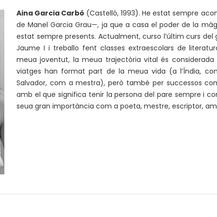
Aina Garcia Carbó
(Castelló, 1993). He estat sempre acom
de Manel Garcia Grau—, ja que a casa el poder de la màgia,
estat sempre presents. Actualment, curso l’últim curs del g
Jaume I i treballo fent classes extraescolars de literatu
meua joventut, la meua trajectòria vital és considerada 
viatges han format part de la meua vida (a l’Índia, com
Salvador, com a mestra), però també per successos com l
amb el que significa tenir la persona del pare sempre i 
seua gran importància com a poeta, mestre, escriptor, amic