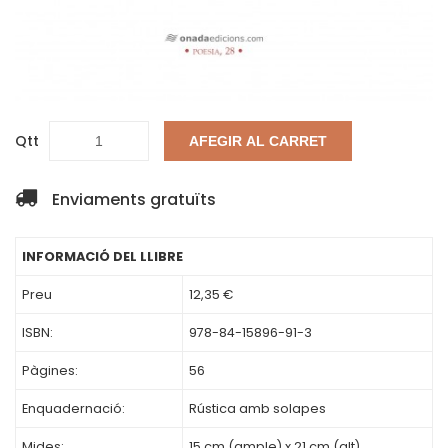
Qtt
AFEGIR AL CARRET
Enviaments gratuïts
INFORMACIÓ DEL LLIBRE
Preu
12,35 €
ISBN:
978-84-15896-91-3
Pàgines:
56
Enquadernació:
Rústica amb solapes
Mides:
15 cm (ample) x 21 cm (alt)