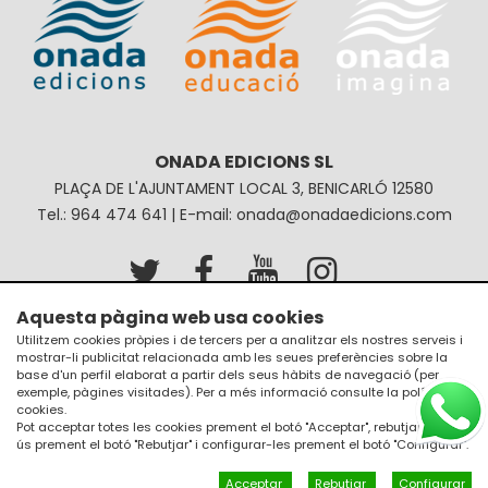
ONADA EDICIONS SL
PLAÇA DE L'AJUNTAMENT LOCAL 3, BENICARLÓ 12580
Tel.: 964 474 641 | E-mail: onada@onadaedicions.com
Aquesta pàgina web usa cookies
Avís legal
Política de privacitat
Utilitzem cookies pròpies i de tercers per a analitzar els nostres serveis i
mostrar-li publicitat relacionada amb les seues preferències sobre la
Política de galetes
Condicions de compra
base d'un perfil elaborat a partir dels seus hàbits de navegació (per
exemple, pàgines visitades). Per a més informació consulte la
política de
cookies
.
Pot acceptar totes les cookies prement el botó "Acceptar", rebutjar el seu
ús prement el botó "Rebutjar" i configurar-les prement el botó "Configurar".
Acceptar
Rebutjar
Configurar
Un diseño de
JM Disseny a internet