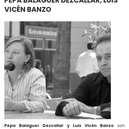
PEPA BALAGUER DEZCALLAR, LUIS
VICÉN BANZO
Pepa Balaguer Dezcallar y Luis Vicén Banzo
son