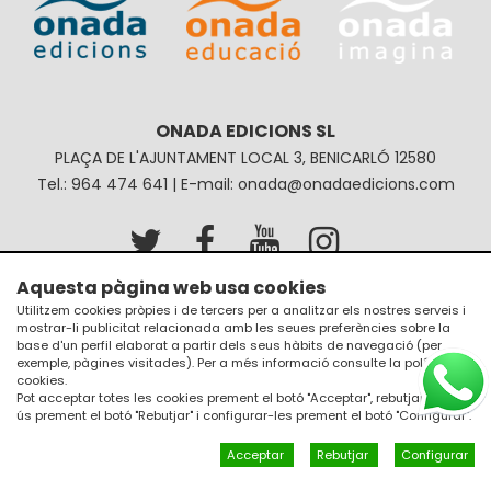
ONADA EDICIONS SL
PLAÇA DE L'AJUNTAMENT LOCAL 3, BENICARLÓ 12580
Tel.: 964 474 641 | E-mail: onada@onadaedicions.com
Aquesta pàgina web usa cookies
Avís legal
Política de privacitat
Utilitzem cookies pròpies i de tercers per a analitzar els nostres serveis i
mostrar-li publicitat relacionada amb les seues preferències sobre la
Política de galetes
Condicions de compra
base d'un perfil elaborat a partir dels seus hàbits de navegació (per
exemple, pàgines visitades). Per a més informació consulte la
política de
cookies
.
Pot acceptar totes les cookies prement el botó "Acceptar", rebutjar el seu
ús prement el botó "Rebutjar" i configurar-les prement el botó "Configurar".
Acceptar
Rebutjar
Configurar
Un diseño de
JM Disseny a internet