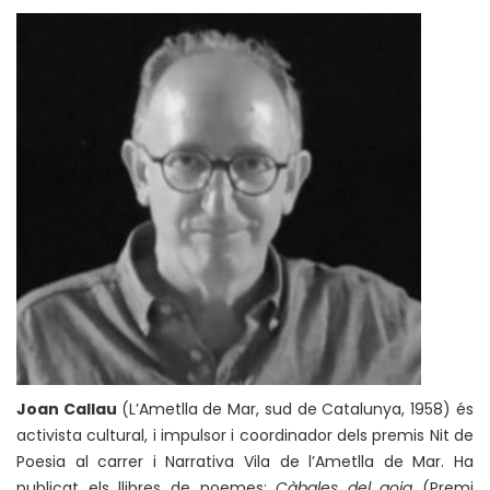
Joan Callau
(L’Ametlla de Mar, sud de Catalunya, 1958) és
activista cultural, i impulsor i coordinador dels premis Nit de
Poesia al carrer i Narrativa Vila de l’Ametlla de Mar. Ha
publicat els llibres de poemes:
Càbales del goig
(Premi