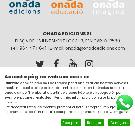
ONADA EDICIONS SL
PLAÇA DE L'AJUNTAMENT LOCAL 3, BENICARLÓ 12580
Tel.: 964 474 641 | E-mail: onada@onadaedicions.com
Aquesta pàgina web usa cookies
Avís legal
Política de privacitat
Utilitzem cookies pròpies i de tercers per a analitzar els nostres serveis i
mostrar-li publicitat relacionada amb les seues preferències sobre la
Política de galetes
Condicions de compra
base d'un perfil elaborat a partir dels seus hàbits de navegació (per
exemple, pàgines visitades). Per a més informació consulte la
política de
cookies
.
Pot acceptar totes les cookies prement el botó "Acceptar", rebutjar el seu
ús prement el botó "Rebutjar" i configurar-les prement el botó "Configurar".
Acceptar
Rebutjar
Configurar
Un diseño de
JM Disseny a internet