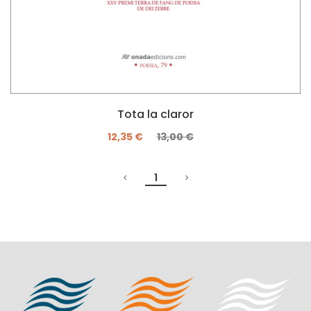
Tota la claror
12,35 €
13,00 €
1