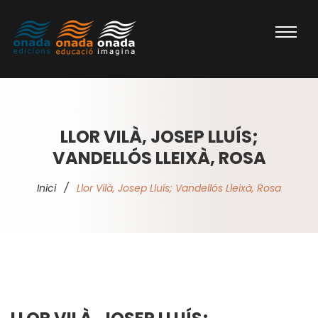
LLOR VILÀ, JOSEP LLUÍS;
VANDELLÓS LLEIXÀ, ROSA
Inici
/
Llor Vilà, Josep Lluís; Vandellós Lleixà, Rosa