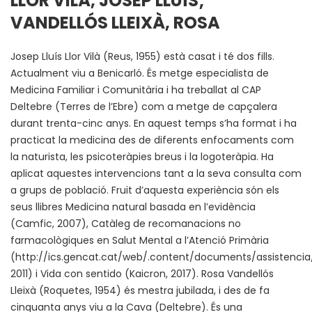
LLOR VILÀ, JOSEP LLUÍS;
VANDELLÓS LLEIXÀ, ROSA
Josep Lluís Llor Vilà (Reus, 1955) està casat i té dos fills.
Actualment viu a Benicarló. És metge especialista de
Medicina Familiar i Comunitària i ha treballat al CAP
Deltebre (Terres de l’Ebre) com a metge de capçalera
durant trenta-cinc anys. En aquest temps s’ha format i ha
practicat la medicina des de diferents enfocaments com
la naturista, les psicoteràpies breus i la logoteràpia. Ha
aplicat aquestes intervencions tant a la seva consulta com
a grups de població. Fruit d’aquesta experiència són els
seus llibres Medicina natural basada en l’evidència
(Camfic, 2007), Catàleg de recomanacions no
farmacològiques en Salut Mental a l’Atenció Primària
(http://ics.gencat.cat/web/.content/documents/assistenci
2011) i Vida con sentido (Kaicron, 2017). Rosa Vandellós
Lleixà (Roquetes, 1954) és mestra jubilada, i des de fa
cinquanta anys viu a la Cava (Deltebre). És una