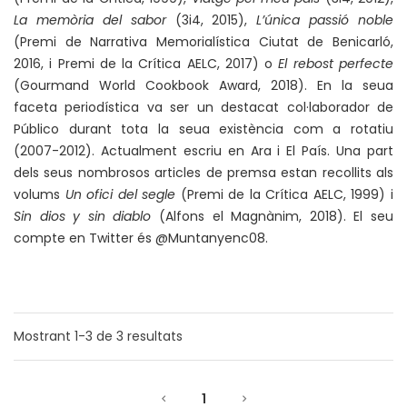
La memòria del sabor
(3i4, 2015),
L’única passió noble
(Premi de Narrativa Memorialística Ciutat de Benicarló,
2016, i Premi de la Crítica AELC, 2017) o
El rebost perfecte
(Gourmand World Cookbook Award, 2018). En la seua
faceta periodística va ser un destacat col·laborador de
Público durant tota la seua existència com a rotatiu
(2007-2012). Actualment escriu en Ara i El País. Una part
dels seus nombrosos articles de premsa estan recollits als
volums
Un ofici del segle
(Premi de la Crítica AELC, 1999) i
Sin dios y sin diablo
(Alfons el Magnànim, 2018). El seu
compte en Twitter és @Muntanyenc08.
Mostrant
1-3
de
3
resultats
1