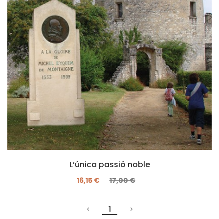
L’única passió noble
16,15 €
17,00 €
1