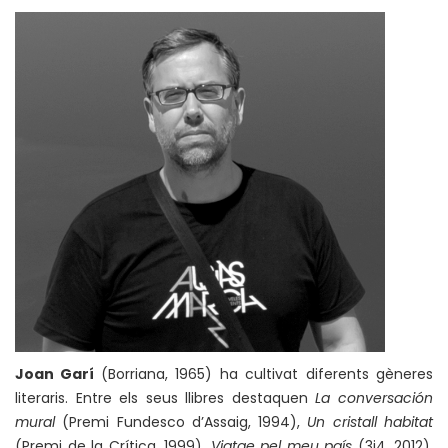
Joan Garí
(Borriana, 1965) ha cultivat diferents gèneres
literaris. Entre els seus llibres destaquen
La conversación
mural
(Premi Fundesco d’Assaig, 1994),
Un cristall habitat
(Premi de la Crítica, 1999),
Viatge pel meu país
(3i4, 2012),