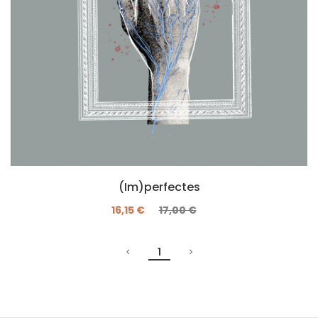
(Im)perfectes
16,15 €
17,00 €
1