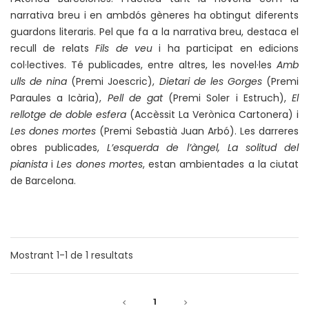
narrativa breu i en ambdós gèneres ha obtingut diferents
guardons literaris. Pel que fa a la narrativa breu, destaca el
recull de relats
Fils de veu
i ha participat en edicions
col·lectives. Té publicades, entre altres, les novel·les
Amb
ulls de nina
(Premi Joescric),
Dietari de les Gorges
(Premi
Paraules a Icària),
Pell de gat
(Premi Soler i Estruch),
El
rellotge de doble esfera
(Accèssit La Verònica Cartonera) i
Les dones mortes
(Premi Sebastià Juan Arbó). Les darreres
obres publicades,
L’esquerda de l’àngel, La solitud del
pianista
i
Les dones mortes
, estan ambientades a la ciutat
de Barcelona.
Mostrant
1-1
de
1
resultats
1