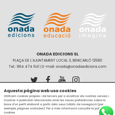
ONADA EDICIONS SL
PLAÇA DE L'AJUNTAMENT LOCAL 3, BENICARLÓ 12580
Tel.: 964 474 641 | E-mail: onada@onadaedicions.com
Aquesta pàgina web usa cookies
Avís legal
Política de privacitat
Utilitzem cookies pròpies i de tercers per a analitzar els nostres serveis i
mostrar-li publicitat relacionada amb les seues preferències sobre la
Política de galetes
Condicions de compra
base d'un perfil elaborat a partir dels seus hàbits de navegació (per
exemple, pàgines visitades). Per a més informació consulte la
política de
cookies
.