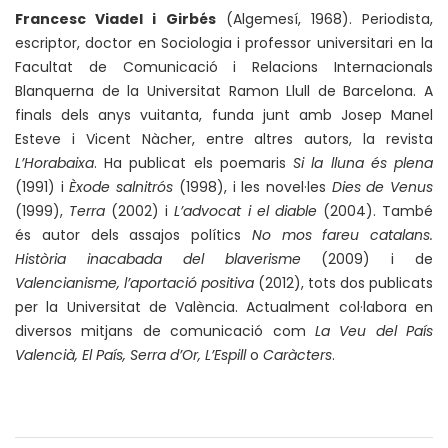
Francesc Viadel i Girbés
(Algemesí, 1968). Periodista,
escriptor, doctor en Sociologia i professor universitari en la
Facultat de Comunicació i Relacions Internacionals
Blanquerna de la Universitat Ramon Llull de Barcelona. A
finals dels anys vuitanta, funda junt amb Josep Manel
Esteve i Vicent Nàcher, entre altres autors, la revista
L’Horabaixa
. Ha publicat els poemaris
Si la lluna és plena
(1991) i
Èxode salnitrós
(1998), i les novel·les
Dies de Venus
(1999),
Terra
(2002) i
L’advocat i el diable
(2004). També
és autor dels assajos polítics
No mos fareu catalans.
Història inacabada del blaverisme
(2009) i de
Valencianisme, l’aportació positiva
(2012), tots dos publicats
per la Universitat de València. Actualment col·labora en
diversos mitjans de comunicació com
La Veu del País
Valencià, El País, Serra d’Or, L’Espill
o
Caràcters
.