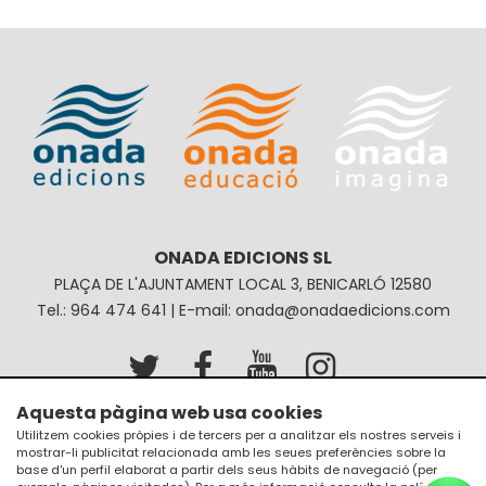
ONADA EDICIONS SL
PLAÇA DE L'AJUNTAMENT LOCAL 3, BENICARLÓ 12580
Tel.: 964 474 641 | E-mail: onada@onadaedicions.com
Aquesta pàgina web usa cookies
Avís legal
Política de privacitat
Utilitzem cookies pròpies i de tercers per a analitzar els nostres serveis i
mostrar-li publicitat relacionada amb les seues preferències sobre la
Política de galetes
Condicions de compra
base d'un perfil elaborat a partir dels seus hàbits de navegació (per