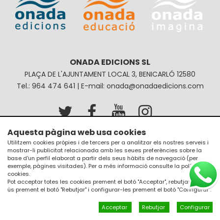
ONADA EDICIONS SL
PLAÇA DE L'AJUNTAMENT LOCAL 3, BENICARLÓ 12580
Tel.: 964 474 641 | E-mail: onada@onadaedicions.com
Aquesta pàgina web usa cookies
Avís legal
Política de privacitat
Utilitzem cookies pròpies i de tercers per a analitzar els nostres serveis i
mostrar-li publicitat relacionada amb les seues preferències sobre la
Política de galetes
Condicions de compra
base d'un perfil elaborat a partir dels seus hàbits de navegació (per
exemple, pàgines visitades). Per a més informació consulte la
política de
cookies
.
Pot acceptar totes les cookies prement el botó "Acceptar", rebutjar el seu
ús prement el botó "Rebutjar" i configurar-les prement el botó "Configurar".
Acceptar
Rebutjar
Configurar
Un diseño de
JM Disseny a internet