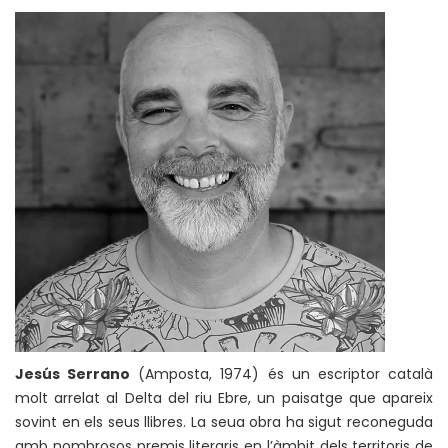
Jesús Serrano
(Amposta, 1974) és un escriptor català
molt arrelat al Delta del riu Ebre, un paisatge que apareix
sovint en els seus llibres. La seua obra ha sigut reconeguda
amb nombrosos premis literaris en l’àmbit dels territoris de