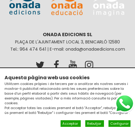
ONADA EDICIONS SL
PLAÇA DE L'AJUNTAMENT LOCAL 3, BENICARLÓ 12580
Tel.: 964 474 641 | E-mail: onada@onadaedicions.com
Aquesta pàgina web usa cookies
Avís legal
Política de privacitat
Utilitzem cookies pròpies i de tercers per a analitzar els nostres serveis i
mostrar-li publicitat relacionada amb les seues preferències sobre la
Política de galetes
Condicions de compra
base d'un perfil elaborat a partir dels seus hàbits de navegació (per
exemple, pàgines visitades). Per a més informació consulte la
política de
cookies
.
Pot acceptar totes les cookies prement el botó "Acceptar", rebutjar el seu
ús prement el botó "Rebutjar" i configurar-les prement el botó "Configurar".
Acceptar
Rebutjar
Configurar
Un diseño de
JM Disseny a internet