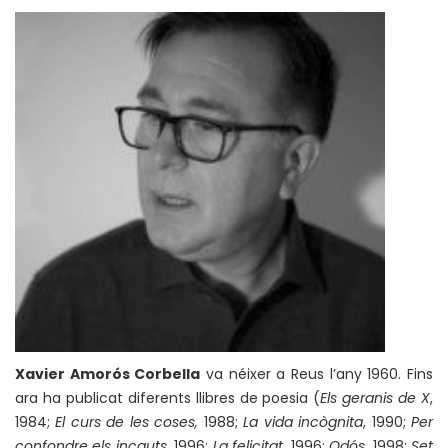
Xavier Amorós Corbella
va néixer a Reus l’any 1960. Fins
ara ha publicat diferents llibres de poesia (
Els geranis de X
,
1984;
El curs de les coses,
1988;
La vida incògnita
, 1990;
Per
confondre els incauts,
1996;
La felicitat
, 1996;
Odós
, 1998;
Set