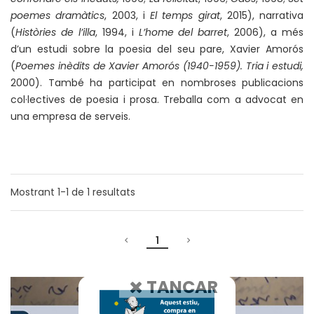
poemes dramàtics
, 2003, i
El temps girat
, 2015), narrativa
(
Històries de l’illa
, 1994, i
L’home del barret
, 2006), a més
d’un estudi sobre la poesia del seu pare, Xavier Amorós
(
Poemes inèdits de Xavier Amorós (1940-1959). Tria i estudi,
2000). També ha participat en nombroses publicacions
col·lectives de poesia i prosa. Treballa com a advocat en
una empresa de serveis.
Mostrant
1-1
de
1
resultats
1
TANCAR