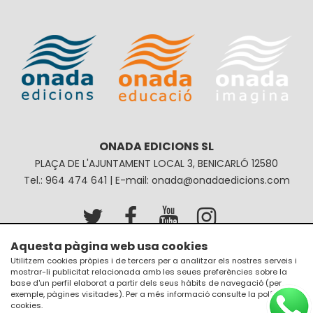
ONADA EDICIONS SL
PLAÇA DE L'AJUNTAMENT LOCAL 3, BENICARLÓ 12580
Tel.: 964 474 641 | E-mail: onada@onadaedicions.com
Aquesta pàgina web usa cookies
Avís legal
Política de privacitat
Utilitzem cookies pròpies i de tercers per a analitzar els nostres serveis i
mostrar-li publicitat relacionada amb les seues preferències sobre la
Política de galetes
Condicions de compra
base d'un perfil elaborat a partir dels seus hàbits de navegació (per
exemple, pàgines visitades). Per a més informació consulte la
política de
cookies
.