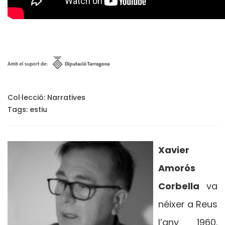
Col·lecció:
Narratives
Tags:
estiu
Xavier
Amorós
Corbella
va
néixer a Reus
l’any 1960.