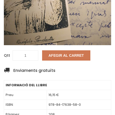
Qtt
AFEGIR AL CARRET
Enviaments gratuïts
INFORMACIÓ DEL LLIBRE
Preu
16,15 €
ISBN:
978-84-17638-58-0
Pàgines:
208