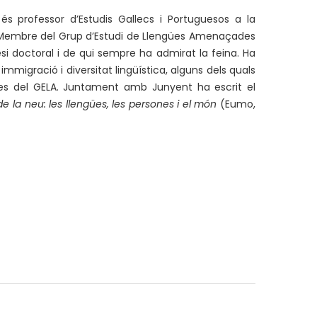
és professor d’Estudis Gallecs i Portuguesos a la
ès. Membre del Grup d’Estudi de Llengües Amenaçades
esi doctoral i de qui sempre ha admirat la feina. Ha
 immigració i diversitat lingüística, alguns dels quals
es del GELA. Juntament amb Junyent ha escrit el
 de la neu: les llengües, les persones i el món
(Eumo,