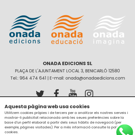
ONADA EDICIONS SL
PLAÇA DE L'AJUNTAMENT LOCAL 3, BENICARLÓ 12580
Tel.: 964 474 641 | E-mail: onada@onadaedicions.com
Aquesta pàgina web usa cookies
Avís legal
Política de privacitat
Utilitzem cookies pròpies i de tercers per a analitzar els nostres serveis i
mostrar-li publicitat relacionada amb les seues preferències sobre la
Política de galetes
Condicions de compra
base d'un perfil elaborat a partir dels seus hàbits de navegació (per
exemple, pàgines visitades). Per a més informació consulte la
política de
cookies
.