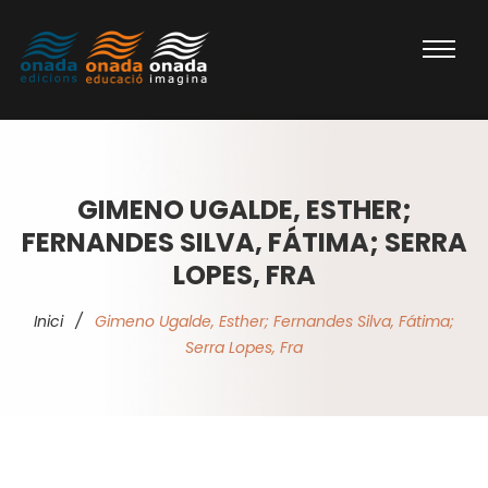
GIMENO UGALDE, ESTHER;
FERNANDES SILVA, FÁTIMA; SERRA
LOPES, FRA
Inici
/
Gimeno Ugalde, Esther; Fernandes Silva, Fátima;
Serra Lopes, Fra