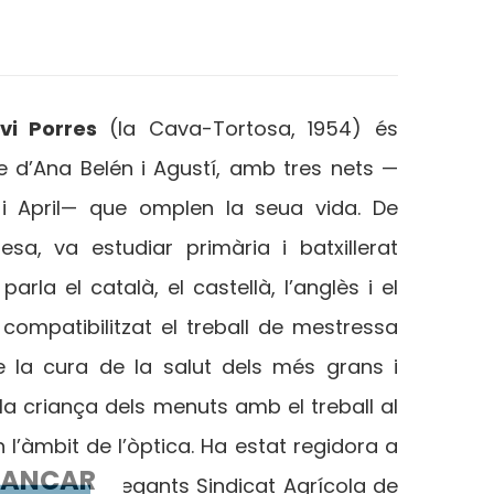
lvi Porres
(la Cava-Tortosa, 1954) és
e d’Ana Belén i Agustí, amb tres nets —
 i April— que omplen la seua vida. De
esa, va estudiar primària i batxillerat
 parla el català, el castellà, l’anglès i el
 compatibilitzat el treball de mestressa
 la cura de la salut dels més grans i
 la criança dels menuts amb el treball al
 l’àmbit de l’òptica. Ha estat regidora a
ANCAR
unitat de Regants Sindicat Agrícola de