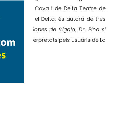
 Passió de la Cava i de Delta Teatre de
la muntanya i el Delta, és autora de tres
 de l’Ebre —
Sopes de frígola, Dr. Pino si
os sainets interpretats pels usuaris de La