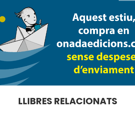
l’Ebre. Ha format part de l’Associació de La
Deltebre. Amant de la lectura, l’escriptura, 
obres de teatre representades a les Terres
l’encerto l’endevino
i
Au Manolo!
— i de divers
Duna.
LLIBRES RELACIONATS