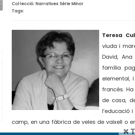
Col·lecció:
Narratives Sèrie Minor
Tags:
Teresa Cu
viuda i mar
David, Ana
família pag
elemental, i
francès. Ha
de casa, de
l’educació i
camp, en una fàbrica de veles de vaixell o en
T
l’Ajuntament de Deltebre i membre de la Com