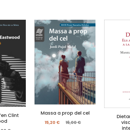
Massa a prop del cel
’en Clint
Dietar
ood
vis
15,20 €
16,00 €
int