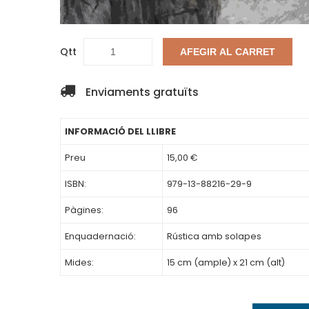
Qtt
AFEGIR AL CARRET
Enviaments gratuïts
INFORMACIÓ DEL LLIBRE
Preu
15,00 €
ISBN:
979-13-88216-29-9
Pàgines:
96
Enquadernació:
Rústica amb solapes
Mides:
15 cm (ample) x 21 cm (alt)