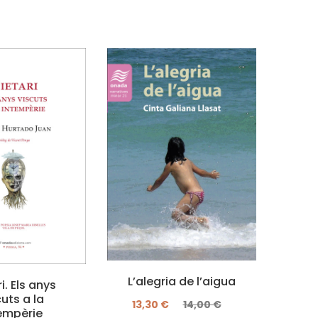
L’alegria de l’aigua
Q
i. Els anys
marx
cuts a la
13,30 €
14,00 €
empèrie