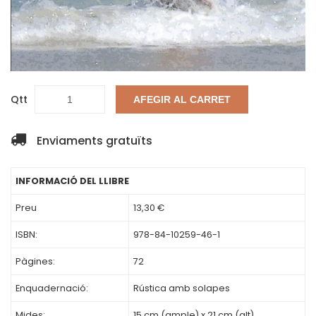
Qtt
AFEGIR AL CARRET
Enviaments gratuïts
INFORMACIÓ DEL LLIBRE
Preu
13,30 €
ISBN:
978-84-10259-46-1
Pàgines:
72
Enquadernació:
Rústica amb solapes
Mides:
15 cm (ample) x 21 cm (alt)