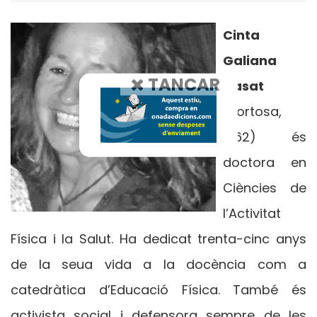
Cinta
Galiana
TANCAR
Llasat
(Tortosa,
1962) és
doctora en
Ciències de
l’Activitat
Física i la Salut. Ha dedicat trenta-cinc anys
de la seua vida a la docència com a
catedràtica d’Educació Física. També és
activista social i defensora sempre de les