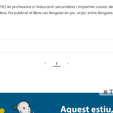
6) és professora a l’educació secundària i imparteix cursos de 
ibre, ha publicat el llibre
Les llengües en joc, el joc entre llengües.
1
T