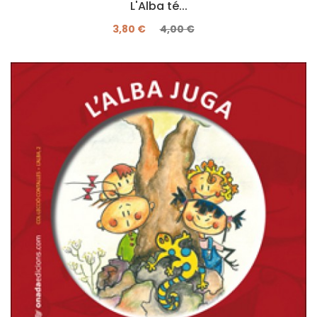
L'Alba té...
3,80 €
4,00 €