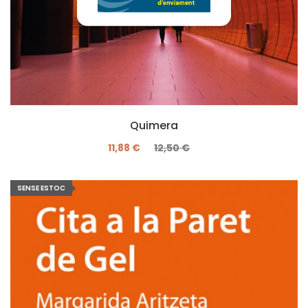
Quimera
11,88 €
12,50 €
SENSE ESTOC