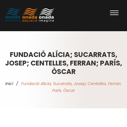
FUNDACIÓ ALÍCIA; SUCARRATS,
JOSEP; CENTELLES, FERRAN; PARÍS,
ÒSCAR
Inici
/
Fundació Alícia; Sucarrats, Josep; Centelles, Ferran;
París, Òscar