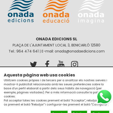
ONADA EDICIONS SL
PLAÇA DE L'AJUNTAMENT LOCAL 3, BENICARLÓ 12580
Tel.: 964 474 641 | E-mail: onada@onadaedicions.com
Aquesta pàgina web usa cookies
Avís legal
Política de privacitat
Utilitzem cookies pròpies i de tercers per a analitzar els nostres serveis i
mostrar-li publicitat relacionada amb les seues preferències sobre la
Política de galetes
Condicions de compra
base d'un perfil elaborat a partir dels seus hàbits de navegació (per
exemple, pàgines visitades). Per a més informació consulte la
política de
cookies
.
Pot acceptar totes les cookies prement el botó "Acceptar", rebutjar el seu
ús prement el botó "Rebutjar" i configurar-les prement el botó "Configurar".