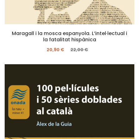
Maragall i la mosca espanyola. L’intel·lectual i
la fatalitat hispànica
20,90 €
22,00 €