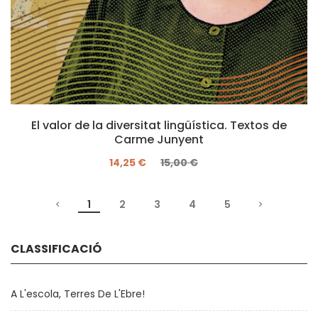
El valor de la diversitat lingüística. Textos de
Carme Junyent
14,25 €
15,00 €
1
2
3
4
5
CLASSIFICACIÓ
A L'escola, Terres De L'Ebre!