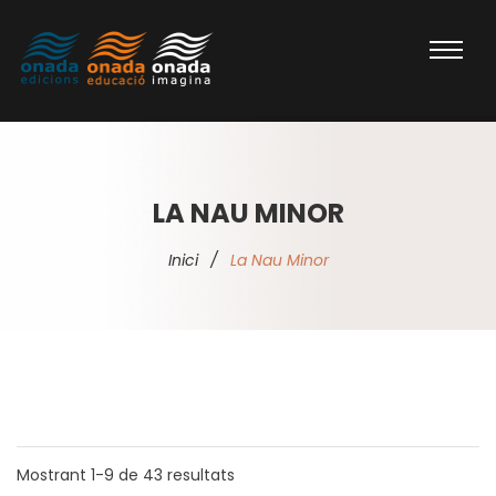
LA NAU MINOR
Inici
/
La Nau Minor
Mostrant
1-9
de
43
resultats