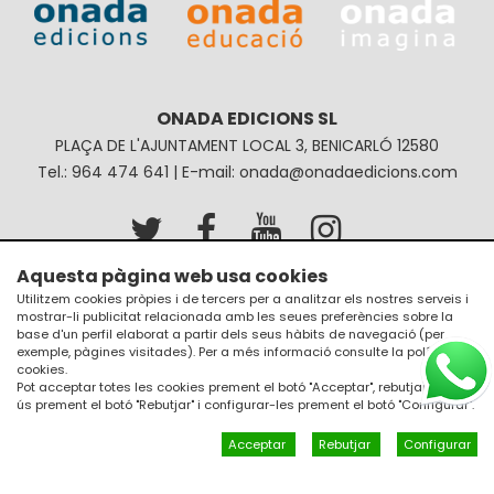
ONADA EDICIONS SL
PLAÇA DE L'AJUNTAMENT LOCAL 3, BENICARLÓ 12580
Tel.: 964 474 641 | E-mail: onada@onadaedicions.com
Aquesta pàgina web usa cookies
Avís legal
Política de privacitat
Utilitzem cookies pròpies i de tercers per a analitzar els nostres serveis i
mostrar-li publicitat relacionada amb les seues preferències sobre la
Política de galetes
Condicions de compra
base d'un perfil elaborat a partir dels seus hàbits de navegació (per
exemple, pàgines visitades). Per a més informació consulte la
política de
cookies
.
Pot acceptar totes les cookies prement el botó "Acceptar", rebutjar el seu
ús prement el botó "Rebutjar" i configurar-les prement el botó "Configurar".
Acceptar
Rebutjar
Configurar
Un diseño de
JM Disseny a internet