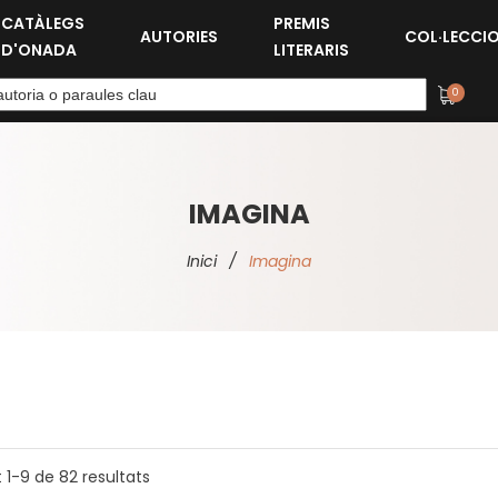
CATÀLEGS
PREMIS
AUTORIES
COL·LECCI
D'ONADA
LITERARIS
0
IMAGINA
Inici
/
Imagina
t
1-9
de
82
resultats