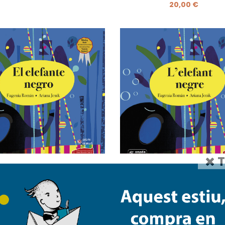
20,00 €
T
El elefante negro
L'elefant negre
19,00 €
20,00 €
19,00 €
20,00 €
1
2
3
4
5
6
7