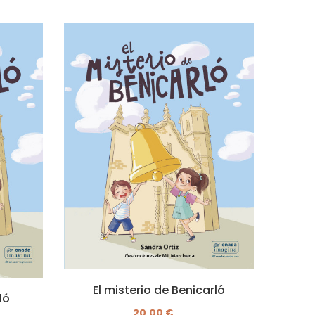
El misterio de Benicarló
ló
20,00 €