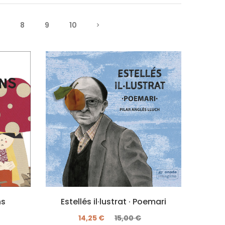
8
9
10
ns
Estellés il·lustrat · Poemari
14,25 €
15,00 €