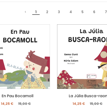
1
2
3
4
5
6
7
En Pau Bocamoll
La Júlia Busca-rao
14,25 €
15,00 €
14,25 €
15,00 €