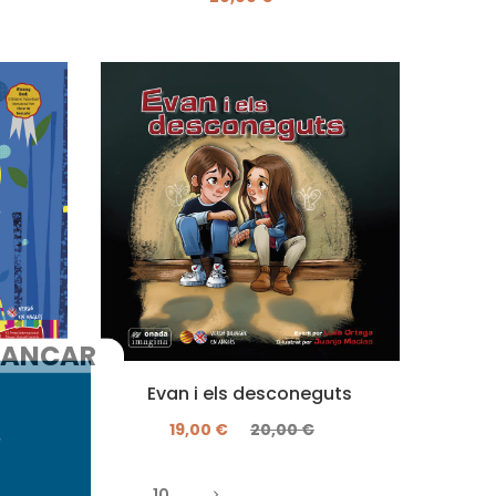
ANCAR
Evan i els desconeguts
19,00 €
20,00 €
8
9
10