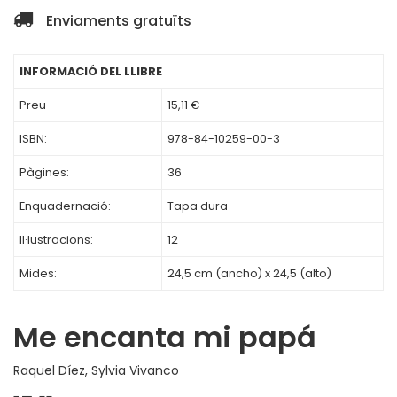
Enviaments gratuïts
INFORMACIÓ DEL LLIBRE
Preu
15,11 €
ISBN:
978-84-10259-00-3
Pàgines:
36
Enquadernació:
Tapa dura
Il·lustracions:
12
Mides:
24,5 cm (ancho) x 24,5 (alto)
Me encanta mi papá
Raquel Díez
,
Sylvia Vivanco