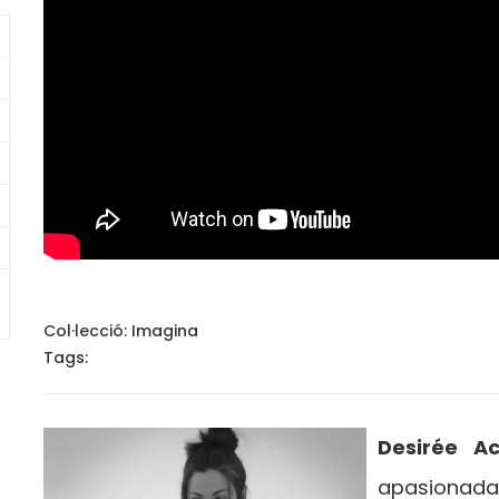
Col·lecció:
Imagina
Tags:
Desirée 
apasionada p