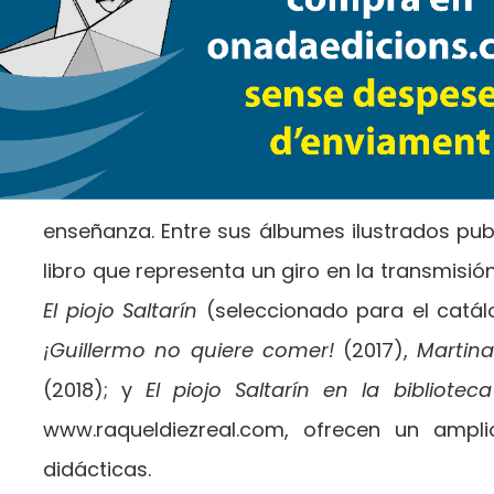
año 2005. 
en centros 
de la inn
publicado n
docente, caracterizados por la creatividad
enseñanza. Entre sus álbumes ilustrados pu
libro que representa un giro en la transmisi
El piojo Saltarín
(seleccionado para el catálo
¡Guillermo no quiere comer!
(2017),
Martin
(2018); y
El piojo Saltarín en la biblioteca
www.raqueldiezreal.com, ofrecen un ampl
didácticas.