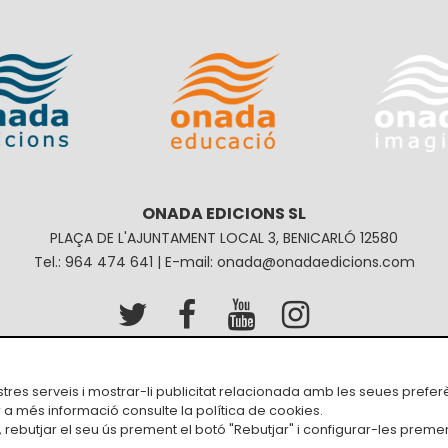
ONADA EDICIONS SL
PLAÇA DE L'AJUNTAMENT LOCAL 3, BENICARLÓ 12580
Tel.: 964 474 641 | E-mail: onada@onadaedicions.com
Política de privacitat
Política de galetes
Condici
ostres serveis i mostrar-li publicitat relacionada amb les seues prefer
r a més informació consulte la
política de cookies
.
rebutjar el seu ús prement el botó "Rebutjar" i configurar-les premen