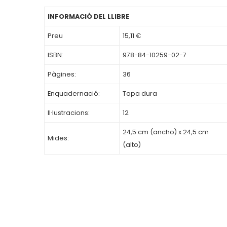
INFORMACIÓ DEL LLIBRE
Preu
15,11 €
ISBN:
978-84-10259-02-7
Pàgines:
36
Enquadernació:
Tapa dura
Il·lustracions:
12
24,5 cm (ancho) x 24,5 cm
Mides:
(alto)