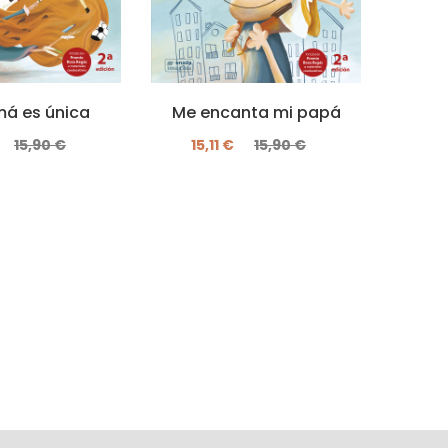
á es única
Me encanta mi papá
15,90 €
15,11 €
15,90 €
El 
14