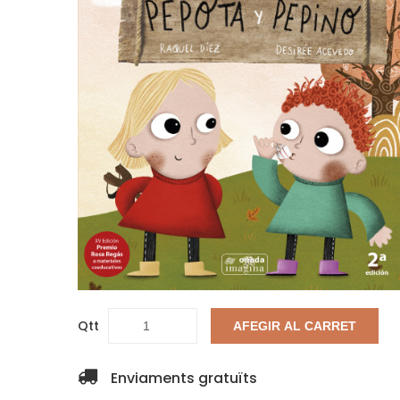
Qtt
AFEGIR AL CARRET
Enviaments gratuïts