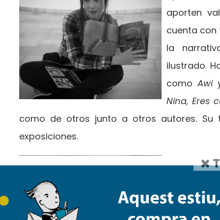
aporten va
cuenta con 
la narrati
ilustrado. H
como
Awi 
Nina, Eres 
como de otros junto a otros autores. Su 
exposiciones.
T
Raquel 
Psicopedag
(2007) por l
y maestra d