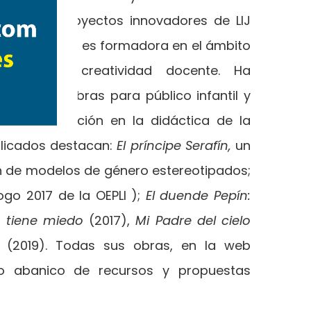
Coordina proyectos innovadores de LIJ
educativos, y es formadora en el ámbito
ovación y creatividad docente. Ha
umerosas obras para público infantil y
 y la innovación en la didáctica de la
blicados destacan:
El príncipe Serafín,
un
ón de modelos de género estereotipados;
go 2017 de la OEPLI );
El duende Pepín:
a tiene miedo
(2017),
Mi Padre del cielo
(2019). Todas sus obras, en la web
io abanico de recursos y propuestas