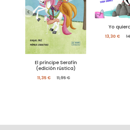
Yo quier
13,30 €
1
El príncipe Serafín
(edición rústica)
11,35 €
11,95 €