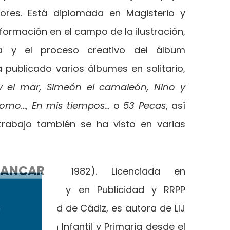
lores. Está diplomada en Magisterio y
formación en el campo de la ilustración,
va y el proceso creativo del álbum
a publicado varios álbumes en solitario,
y el mar, Simeón el camaleón, Nino y
como…, En mis tiempos…
o
53 Pecas
, así
trabajo también se ha visto en varias
ANCAR
Díez
(Jerez, 1982). Licenciada en
ogía (2005) y en Publicidad y RRPP
a Universidad de Cádiz, es autora de LIJ
e Educación Infantil y Primaria desde el