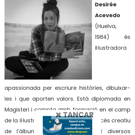
Desirée
Acevedo
(Huelva,
1984) és
il·lustradora
apassionada per escriure històries, dibuixar-
les i que aporten valors. Està diplomada en
Magisteri i compta amb formació en el camp
TANCAR
de la il·lustració, la narrativa i el procés creatiu
de l’àlbum il·lustrat. Ha publicat diversos