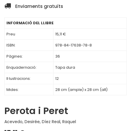
Enviaments gratuïts
INFORMACIÓ DEL LLIBRE
Preu
15,11 €
ISBN:
978-84-17638-78-8
Pàgines:
36
Enquadernació:
Tapa dura
Il·lustracions:
12
Mides:
28 cm (ample) x 28 cm (alt)
Perota i Peret
Acevedo, Desirée
,
Díez Real, Raquel