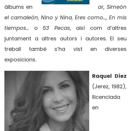
àlbums en solitari, com A
wi y el mar, Simeón
el camaleón, Nino y Nina, Eres como…, En mis
tiempos…
o
53 Pecas
, així com d’altres
juntament a altres autors i autores. El seu
treball també s’ha vist en diverses
exposicions.
Raquel Díez
(Jerez, 1982),
llicenciada
en