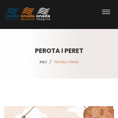
PEROTA I PERET
Inici
/
Perota I Peret