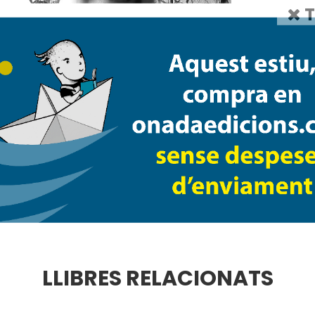
T
àvia és una
(2016),
Som
col·lectiu
Vi
(2018),
Animalades
(2019),
Jo soc la Carola
(
un grill al meu jardí que no em deixa ni do
hospitals, escoles i instituts explicant hist
col·labora a la revista Lo Collet i és membre 
LLIBRES RELACIONATS