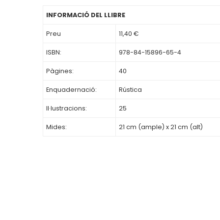
INFORMACIÓ DEL LLIBRE
Preu
11,40 €
ISBN:
978-84-15896-65-4
Pàgines:
40
Enquadernació:
Rústica
Il·lustracions:
25
Mides:
21 cm (ample) x 21 cm (alt)