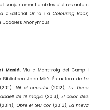
cat conjuntament amb les d’altres autors
ta
d’Editorial Oniro i a
Colouring Book,
 Doodlers Anonymous.
rt Masià.
Viu a Mont-roig del Camp i
la Biblioteca Joan Miró. És autora de
La
(2011),
Nil el cocodril
(2012),
La Tiona
abdell de fil màgic
(2013),
El color dels
(2014),
Obre el teu cor
(2015),
La meva