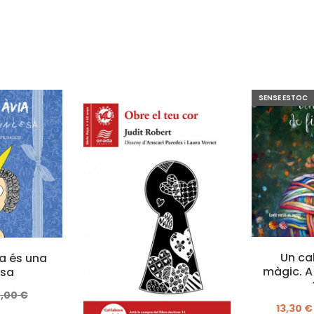
SENSE ESTOC
Un cab
a és una
màgic. A 
esa
4,00 €
13,30 €