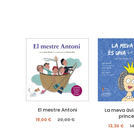
El mestre Antoni
La meva àvi
princ
19,00 €
20,00 €
13,30 €
1