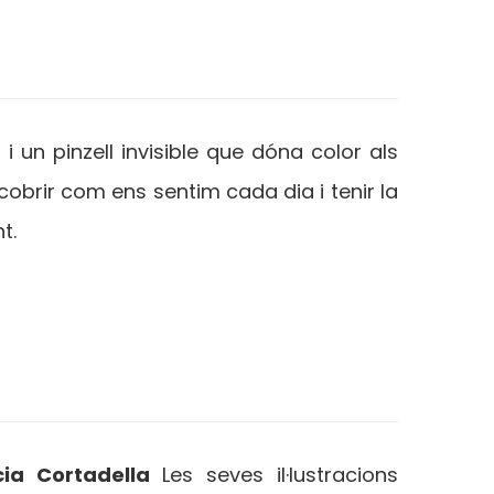
i un pinzell invisible que dóna color als
obrir com ens sentim cada dia i tenir la
t.
ia Cortadella
Les seves il·lustracions