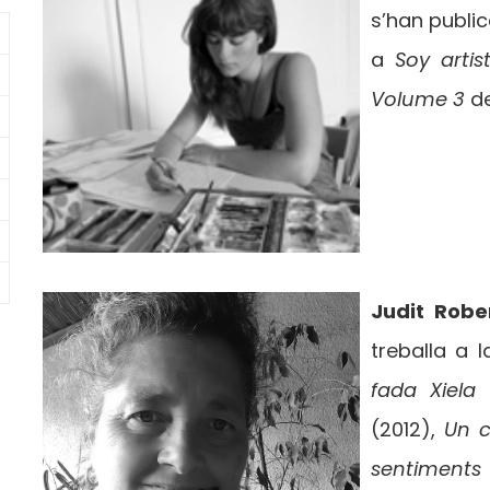
s’han publi
a
Soy artis
Volume 3
de
Judit Robe
treballa a 
fada Xiela
(2012),
Un c
sentiments