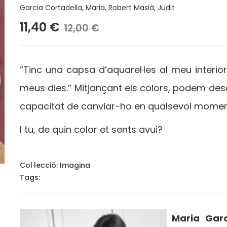
Garcia Cortadella, Maria
,
Robert Masià, Judit
11,40 €
12,00 €
“Tinc una capsa d’aquarel·les al meu interior 
meus dies.” Mitjançant els colors, podem desc
capacitat de canviar-ho en qualsevol momen
I tu, de quin color et sents avui?
Col·lecció:
Imagina
Tags:
Maria Garc