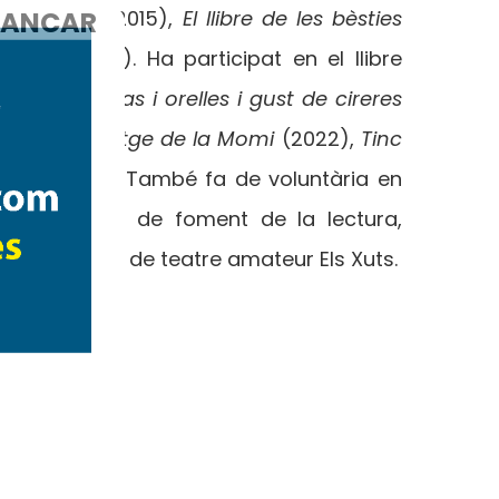
ANCAR
 princesa
(2015),
El llibre de les bèsties
 Xuts!
(2017). Ha participat en el llibre
sual i dits i nas i orelles i gust de cireres
2020),
El viatge de la Momi
(2022),
Tinc
rmir
(2023). També fa de voluntària en
òries i tallers de foment de la lectura,
actiu del grup de teatre amateur Els Xuts.