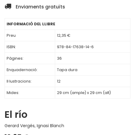
Enviaments gratuïts
INFORMACIÓ DEL LLIBRE
Preu
12,35 €
ISBN:
978-84-17638-14-6
Pàgines:
36
Enquadernació:
Tapa dura
Il·lustracions:
12
Mides:
29 cm (ample) x 29 cm (alt)
El río
Gerard Vergés
,
Ignasi Blanch