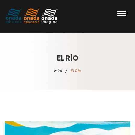
EL RÍO
Inici
/
El Río