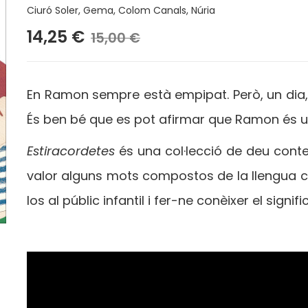
Ciuró Soler, Gema
,
Colom Canals, Núria
14,25 €
15,00 €
En Ramon sempre està empipat. Però, un dia, u
És ben bé que es pot afirmar que Ramon és u
Estiracordetes
és una col·lecció de deu cont
valor alguns mots compostos de la llengua c
los al públic infantil i fer-ne conèixer el sign