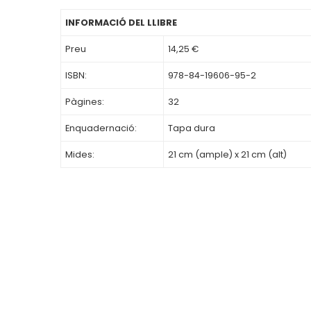
INFORMACIÓ DEL LLIBRE
Preu
14,25 €
ISBN:
978-84-19606-95-2
Pàgines:
32
Enquadernació:
Tapa dura
Mides:
21 cm (ample) x 21 cm (alt)