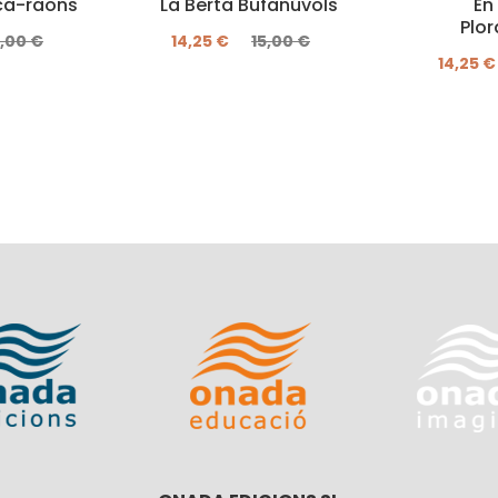
sca-raons
La Berta Bufanúvols
En
Plo
5,00 €
14,25 €
15,00 €
14,25 €