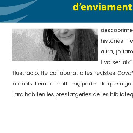
l’Art. Però 
bibliotec
descobriment
històries i
altra, jo ta
I va ser ai
il·lustració. He col·laborat a les revistes
Cavall
infantils. I em fa molt feliç poder dir que al
i ara habiten les prestatgeries de les bibliote