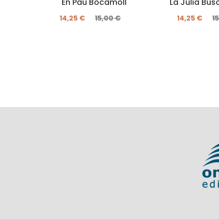
En Pau Bocamoll
La Júlia Bu
14,25 €
15,00 €
14,25 €
1