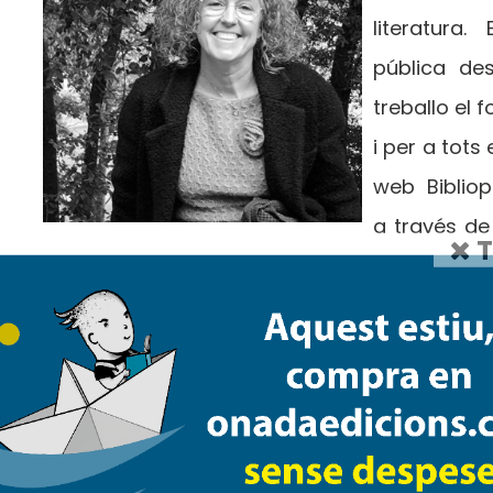
literatura
pública de
treballo el 
i per a tots
web Bibliop
a través de
T
educatiu de la biblioteca. Ha format part de
biblioteconomia i documentació
. És la prim
conte, malgrat que n’he escrit uns quants i n
infants de la biblioteca.
Núria Col
M’encanta l