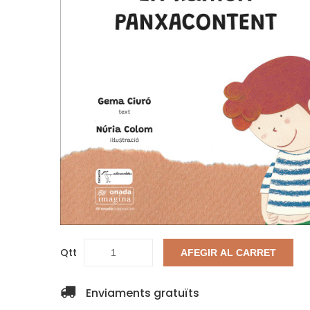
Qtt
AFEGIR AL CARRET
Enviaments gratuïts