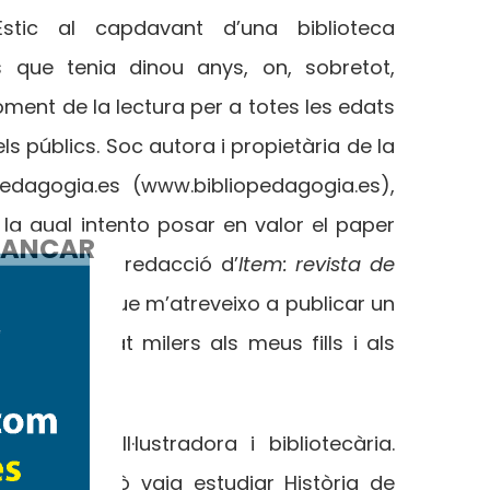
. Estic al capdavant d’una biblioteca
s que tenia dinou anys, on, sobretot,
foment de la lectura per a totes les edats
 els públics. Soc autora i propietària de la
edagogia.es (www.bibliopedagogia.es),
 la qual intento posar en valor el paper
ANCAR
l consell de redacció d’
Item: revista de
era vegada que m’atreveixo a publicar un
’he explicat milers als meus fills i als
om Canals.
Il·lustradora i bibliotecària.
’art! Per això vaig estudiar Història de