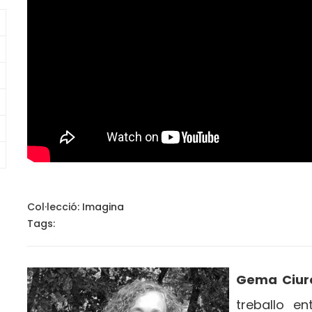
Col·lecció:
Imagina
Tags:
Gema Ciuró
treballo en