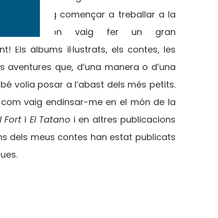
aleshores vaig començar a treballar a la
a d’Olesa, on vaig fer un gran
! Els àlbums il·lustrats, els contes, les
 les aventures que, d’una manera o d’una
mbé volia posar a l’abast dels més petits.
xí com vaig endinsar-me en el món de la
 Fort
i
El Tatano
i en altres publicacions
guns dels meus contes han estat publicats
ques.