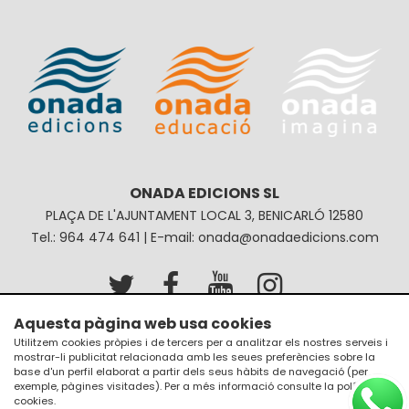
ONADA EDICIONS SL
PLAÇA DE L'AJUNTAMENT LOCAL 3, BENICARLÓ 12580
Tel.: 964 474 641 | E-mail: onada@onadaedicions.com
Aquesta pàgina web usa cookies
Avís legal
Política de privacitat
Utilitzem cookies pròpies i de tercers per a analitzar els nostres serveis i
mostrar-li publicitat relacionada amb les seues preferències sobre la
Política de galetes
Condicions de compra
base d'un perfil elaborat a partir dels seus hàbits de navegació (per
exemple, pàgines visitades). Per a més informació consulte la
política de
cookies
.