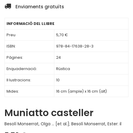
Enviaments gratuïts
INFORMACIÓ DEL LLIBRE
Preu
5,70 €
ISBN:
978-84-17638-28-3
Pàgines:
24
Enquadernació:
Rústica
Il·lustracions:
10
Mides:
16 cm (ample) x 16 cm (alt)
Muniatto casteller
Besolí Monserrat, Olga ... [et al.]; Besolí Monserrat, Ester: il