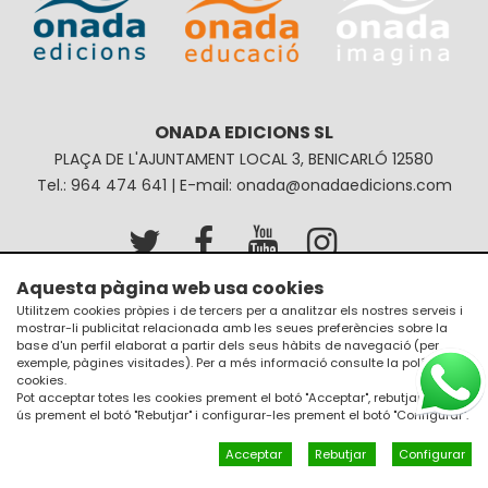
ONADA EDICIONS SL
PLAÇA DE L'AJUNTAMENT LOCAL 3, BENICARLÓ 12580
Tel.: 964 474 641 | E-mail: onada@onadaedicions.com
Aquesta pàgina web usa cookies
Avís legal
Política de privacitat
Utilitzem cookies pròpies i de tercers per a analitzar els nostres serveis i
mostrar-li publicitat relacionada amb les seues preferències sobre la
Política de galetes
Condicions de compra
base d'un perfil elaborat a partir dels seus hàbits de navegació (per
exemple, pàgines visitades). Per a més informació consulte la
política de
cookies
.
Pot acceptar totes les cookies prement el botó "Acceptar", rebutjar el seu
ús prement el botó "Rebutjar" i configurar-les prement el botó "Configurar".
Acceptar
Rebutjar
Configurar
Un diseño de
JM Disseny a internet