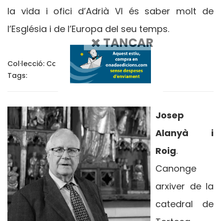
la vida i ofici d’Adrià VI és saber molt de
l’Església i de l’Europa del seu temps.
TANCAR
Col·lecció:
Col·lecció Conèixer
Tags:
Josep
Alanyà i
Roig
.
Canonge
arxiver de la
catedral de