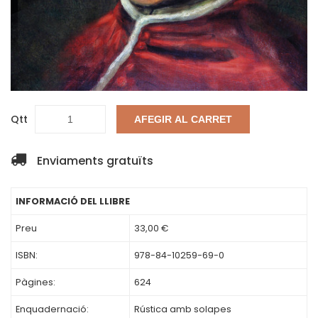
Qtt
AFEGIR AL CARRET
Enviaments gratuïts
INFORMACIÓ DEL LLIBRE
Preu
33,00 €
ISBN:
978-84-10259-69-0
Pàgines:
624
Enquadernació:
Rústica amb solapes