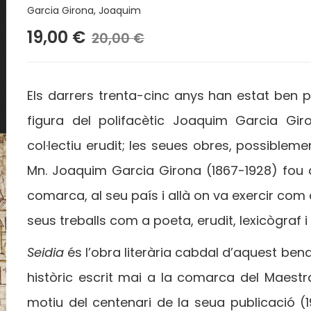
Garcia Girona, Joaquim
19,00 €
20,00 €
Els darrers trenta-cinc anys han estat ben p
figura del polifacètic Joaquim Garcia Gi
col·lectiu erudit; les seues obres, possiblem
Mn. Joaquim Garcia Girona (1867-1928) fou a
comarca, al seu país i allà on va exercir com 
seus treballs com a poeta, erudit, lexicògraf i
Seidia
és l’obra literària cabdal d’aquest ben
històric escrit mai a la comarca del Maestra
motiu del centenari de la seua publicació (