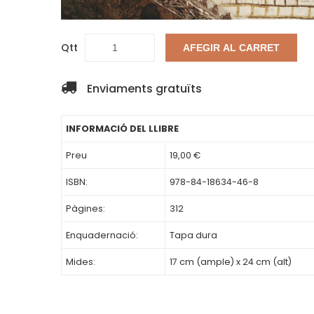
Qtt
AFEGIR AL CARRET
Enviaments gratuïts
INFORMACIÓ DEL LLIBRE
Preu
19,00 €
ISBN:
978-84-18634-46-8
Pàgines:
312
Enquadernació:
Tapa dura
Mides:
17 cm (ample) x 24 cm (alt)