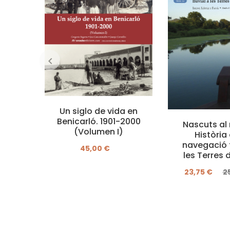
Un siglo de vida en
Benicarló. 1901-2000
Nascuts al r
(Volumen I)
Història 
navegació f
45,00 €
les Terres d
23,75 €
2