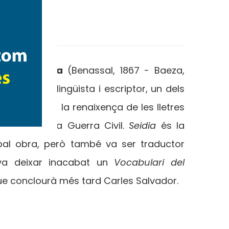
arcia Girona
(Benassal, 1867 - Baeza,
 un religiós, lingüista i escriptor, un dels
claus per a la renaixença de les lletres
 abans de la Guerra Civil.
Seidia
és la
pal obra, però també va ser traductor
 va deixar inacabat un
Vocabulari del
ue conclourà més tard Carles Salvador.