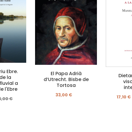
iu Ebre.
El Papa Adrià
Dietar
de la
d’Utrecht. Bisbe de
vis
luvial a
Tortosa
int
e l'Ebre
33,00 €
17,10 €
5,00 €