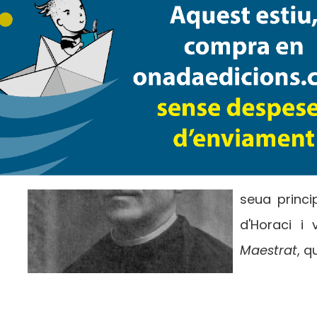
Col·lecció:
Col·lecció Conèixer
Tags:
Joaquim G
1928) va ser
noms propis 
valencianes
seua princi
d'Horaci i
Maestrat
, q