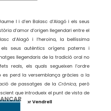
 Jaume I i d’en Balasc d’Alagó i els seus
stòria d’amor d’origen llegendari entre el
alasc d’Alagó i l’heroïna, la bellíssima
els seus autèntics orígens paterns i
natges llegendaris de la tradició oral no
ts reals, els quals segueixen l’ordre
o es perd la versemblança gràcies a la
ptació de passatges de la
Crònica,
però
cient que introdueix el punt de vista de
ANCAR
mana.
Salvador Vendrell