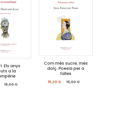
Com més sucre, més
El 
i. Els anys
dolç. Poesia per a
Seb
cuts a la
falles
Edic
empèrie
d
15,20 €
16,00 €
18,00 €
28,