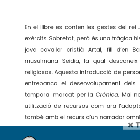
En el llibre es conten les gestes del rei
exèrcits. Sobretot, però és una tràgica hi
jove cavaller cristià Artal, fill d’en B
musulmana Seidia, la qual desconeix 
religiosos. Aquesta introducció de perso
entrebanca el desenvolupament dels fe
temporal marcat per la
Crònica.
Mai n
utilització de recursos com ara l’ada
també amb el recurs d’un narrador omnis
T
les dues cultures, la cristiana i la musul