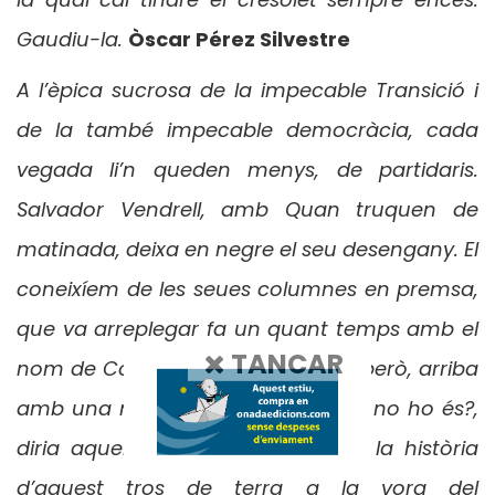
Gaudiu-la.
Òscar Pérez Silvestre
A l’èpica sucrosa de la impecable Transició i
de la també impecable democràcia, cada
vegada li’n queden menys, de partidaris.
Salvador Vendrell, amb Quan truquen de
matinada, deixa en negre el seu desengany. El
coneixíem de les seues columnes en premsa,
que va arreplegar fa un quant temps amb el
TANCAR
nom de Columnes de paper. Ara, però, arriba
amb una novel·la política –i quina no ho és?,
diria aquell–, desencantada amb la història
d’aquest tros de terra a la vora del