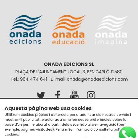
ONADA EDICIONS SL
PLAÇA DE L'AJUNTAMENT LOCAL 3, BENICARLÓ 12580
Tel.: 964 474 641 | E-mail: onada@onadaedicions.com
Aquesta pàgina web usa cookies
Avís legal
Política de privacitat
Utilitzem cookies pròpies i de tercers per a analitzar els nostres serveis i
mostrar-li publicitat relacionada amb les seues preferències sobre la
Política de galetes
Condicions de compra
base d'un perfil elaborat a partir dels seus hàbits de navegació (per
exemple, pàgines visitades). Per a més informació consulte la
política de
cookies
.