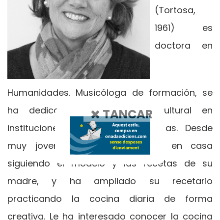
(Tortosa,
1961) es
doctora en
Humanidades. Musicóloga de formación, se
ha dedicado a la gestión cultural en
TANCAR
instituciones musicales y artísticas. Desde
muy joven le gustaba cocinar en casa
siguiendo el modelo y las recetas de su
madre, y ha ampliado su recetario
practicando la cocina diaria de forma
creativa. Le ha interesado conocer la cocina