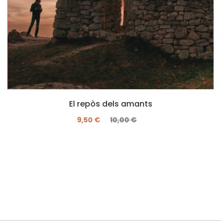
El repòs dels amants
9,50 €
10,00 €