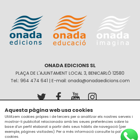
ONADA EDICIONS SL
PLAÇA DE L'AJUNTAMENT LOCAL 3, BENICARLÓ 12580
Tel.: 964 474 641 | E-mail: onada@onadaedicions.com
Aquesta pàgina web usa cookies
Avís legal
Política de privacitat
Utilitzem cookies pròpies i de tercers per a analitzar els nostres serveis i
mostrar-li publicitat relacionada amb les seues preferències sobre la
Política de galetes
Condicions de compra
base d'un perfil elaborat a partir dels seus hàbits de navegació (per
exemple, pàgines visitades). Per a més informació consulte la
política de
cookies
.