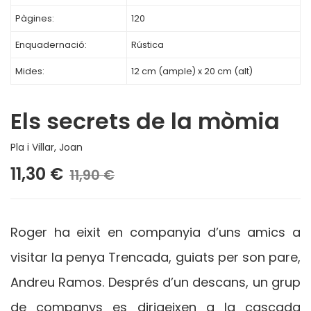
Pàgines:
120
Enquadernació:
Rústica
Mides:
12 cm (ample) x 20 cm (alt)
Els secrets de la mòmia
Pla i Villar, Joan
11,30 €
11,90 €
Roger ha eixit en companyia d’uns amics a
visitar la penya Trencada, guiats per son pare,
Andreu Ramos. Després d’un descans, un grup
de companys es dirigeixen a la cascada