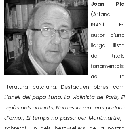
Joan Pla
(Artana,
1942). És
autor d’una
llarga llista
de títols
fonamentals
de la
literatura catalana. Destaquen obres com
L’anell del papa Luna, La violinista de París, El
repòs dels amants, Només la mar ens parlarà
d’amor, El temps no passa per Montmartre
, i
sobretot un dels best-sellers de la nostra